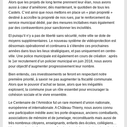
Alors que les projets de long terme prennent leur élan, nous avons
aussi à cœur d’améliorer, dès maintenant, le quotidien de tous les
Castels. C’est ainsi que nous mettons en place un « plan propreté »
destiné à accroître la propreté de nos rues, par le renforcement du
service municipal dédié, par des mesures incitatives mais également
par des contraventions pour sanctionner les incivilités.
Et puisqu’il n’y a pas de liberté sans sécurité, notre ville se dote de
moyens supplémentaires. Le nouveau système de vidéoprotection est
désormais opérationnel et continuera à s’étendre ces prochaines
années dans tous les lieux stratégiques, et pas uniquement en centre-
ville. Une police municipale est également en cours de création : après
le 1er recrutement d’un policier municipal en juin 2018, nous avons
pour objectif d’augmenter progressivement leur nombre.
Bien entendu, ces investissements se feront en respectant notre
première priorité, à savoir ne pas augmenter la fiscalité communale.
Alors que le pouvoir d’achat se tasse, alors que les inégalités
explosent, la commune joue un rôle essentiel pour encourager la
cohésion sociale et le vivre ensemble.
Le Centenaire de l’Armistice fut un rare moment d’union nationale,
européenne et internationale. A Château-Thierry, nous avons connu
une participation inédite avec les porte-drapeaux, anciens combattants,
associations de mémoire et de jumelage, reconstituants mais aussi de
très nombreux citoyens, enseignants, enfants des écoles, collégiens…