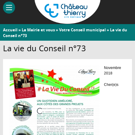
Aller
au
contenu
principal
Vous
Accueil
»
La Mairie et vous
»
Votre Conseil municipal
» La vie du
Château-
Conseil n°73
êtes
Thierry
ici
La vie du Conseil n°73
Novembre
2018
Cher(e)s