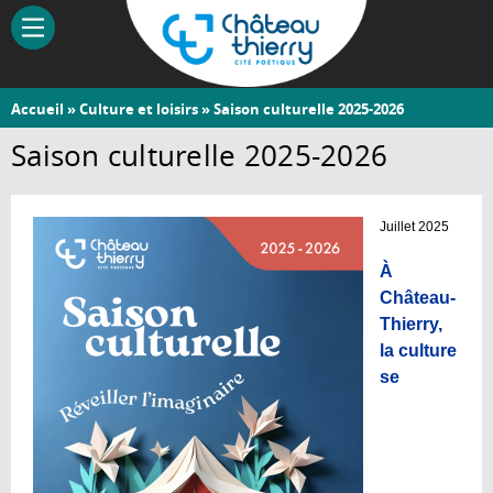
Aller
au
contenu
principal
Vous
Accueil
»
Culture et loisirs
» Saison culturelle 2025-2026
Château-
êtes
Saison culturelle 2025-2026
Thierry
ici
Juillet 2025
À
Château-
Thierry,
la culture
se