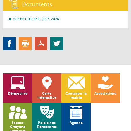
Documents :
Saison Culturelle 2025-2026
Démarches
Carte
Contacter la
Associations
interactive
mairie
Espace
Palais des
Agenda
Citoyens
Rencontres
Premium