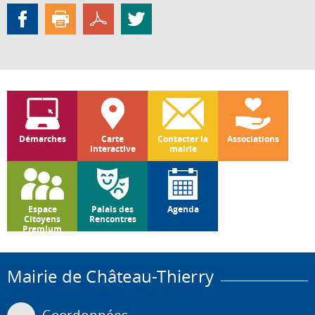
Démarches
Carte
Contacter la
Associations
interactive
mairie
Espace
Palais des
Agenda
Citoyens
Rencontres
Premium
Mairie de Château-Thierry
Coordonnées