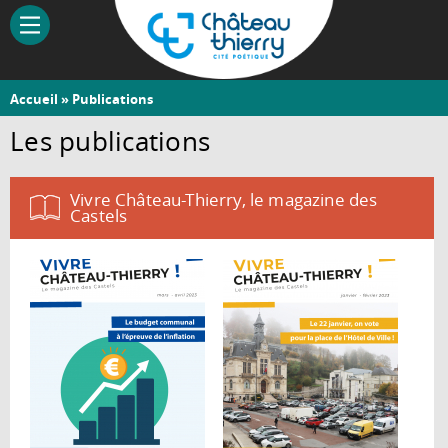
Aller
au
contenu
principal
Vous
Accueil
» Publications
Château-
êtes
Les publications
Thierry
ici
Vivre Château-Thierry, le magazine des
Castels