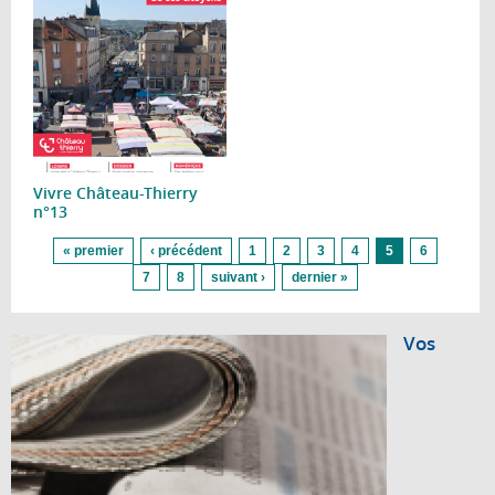
Vivre Château-Thierry
n°13
Pages
« premier
‹ précédent
1
2
3
4
5
6
7
8
suivant ›
dernier »
Vos