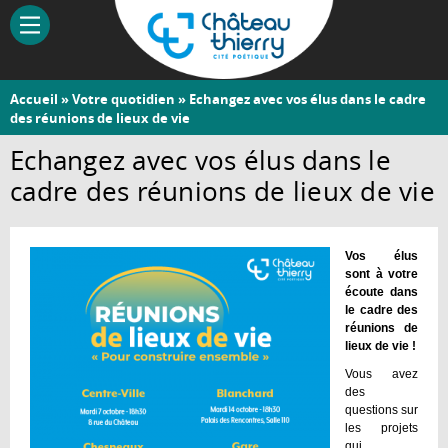
Aller
au
contenu
principal
Vous
Accueil
»
Votre quotidien
» Echangez avec vos élus dans le cadre
Château-
des réunions de lieux de vie
êtes
Thierry
ici
Echangez avec vos élus dans le
cadre des réunions de lieux de vie
Vos élus
sont à votre
écoute dans
le cadre des
réunions de
lieux de vie !
Vous avez
des
questions sur
les projets
qui