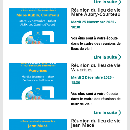
Lire la suite
de
Réuni
Réunion du lieu de vie
du
Mare Aubry-Courteau
lieu
Mardi 25 Novembre 2025 -
de
18:30
vie
Ile
Vos élus sont à votre écoute
dans le cadre des réunions de
lieux de vie !
Lire la suite
de
Réuni
Réunion du lieu de vie
du
Vaucrises
lieu
Mardi 2 Décembre 2025 -
de
18:30
vie
Mare
Vos élus sont à votre écoute
dans le cadre des réunions de
Aubry
lieux de vie !
Court
Lire la suite
de
Réuni
Réunion du lieu de vie
du
Jean Macé