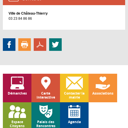
Saint-
Martin
Ville de Château-Thierry
Vincell
03 23 84 86 86
Le
Buiss
Démarches
Carte
Contacter la
Associations
interactive
mairie
Espace
Palais des
Agenda
Citoyens
Rencontres