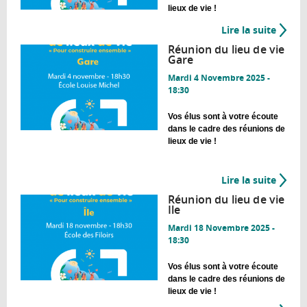
lieux de vie !
Lire la suite
de
Réuni
Réunion du lieu de vie
du
Gare
lieu
Mardi 4 Novembre 2025 -
de
18:30
vie
Chesn
Vos élus sont à votre écoute
dans le cadre des réunions de
lieux de vie !
Lire la suite
de
Réuni
Réunion du lieu de vie
du
Ile
lieu
Mardi 18 Novembre 2025 -
de
18:30
vie
Gare
Vos élus sont à votre écoute
dans le cadre des réunions de
lieux de vie !