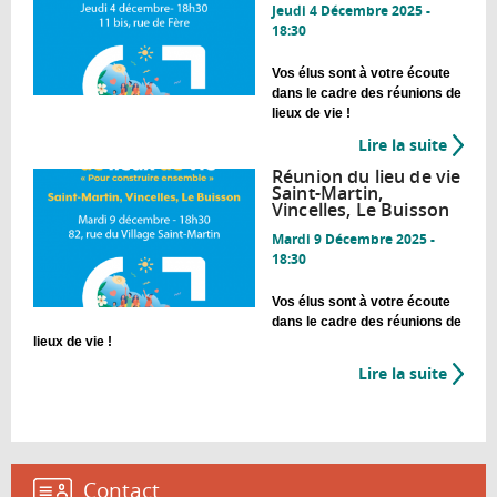
lieu
Jeudi 4 Décembre 2025 -
de
18:30
vie
Vaucri
Vos élus sont à votre écoute
dans le cadre des réunions de
lieux de vie !
Lire la suite
de
Réuni
Réunion du lieu de vie
du
Saint-Martin,
Vincelles, Le Buisson
lieu
de
Mardi 9 Décembre 2025 -
18:30
vie
Jean
Vos élus sont à votre écoute
Macé
dans le cadre des réunions de
lieux de vie !
Lire la suite
de
Réuni
du
lieu
de
Contact :
vie