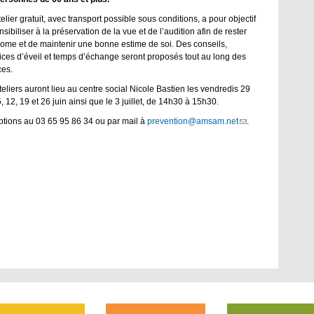
elier gratuit, avec transport possible sous conditions, a pour objectif
sibiliser à la préservation de la vue et de l’audition afin de rester
ome et de maintenir une bonne estime de soi. Des conseils,
ices d’éveil et temps d’échange seront proposés tout au long des
es.
teliers auront lieu au centre social Nicole Bastien les vendredis 29
, 12, 19 et 26 juin ainsi que le 3 juillet, de 14h30 à 15h30.
iptions au 03 65 95 86 34 ou par mail à
prevention@amsam.net
(link
.
sends
e-
mail)