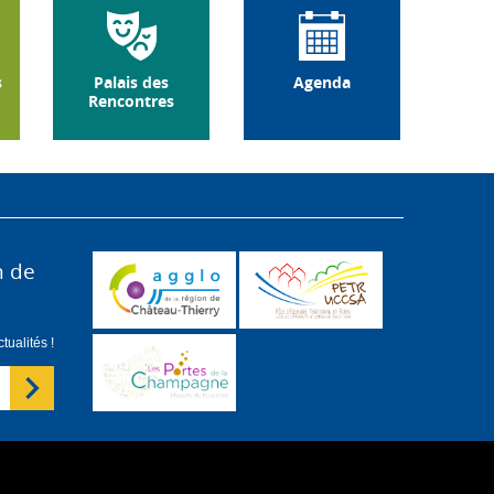
s
Palais des
Agenda
Rencontres
n de
ualités !