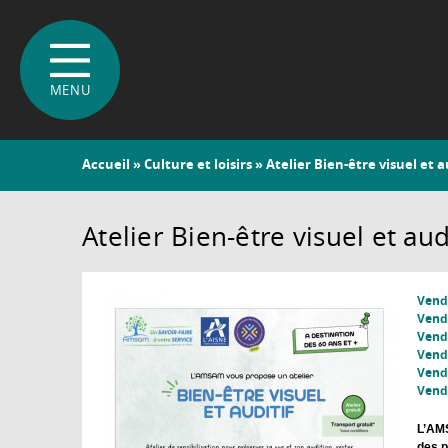
Vous
Accueil
»
Culture et loisirs
» Atelier Bien-être visuel et a
êtes
ici
Atelier Bien-être visuel et aud
Vendr
Vendr
Vendr
Vendr
Vendr
Vendr
L’AMS
des p