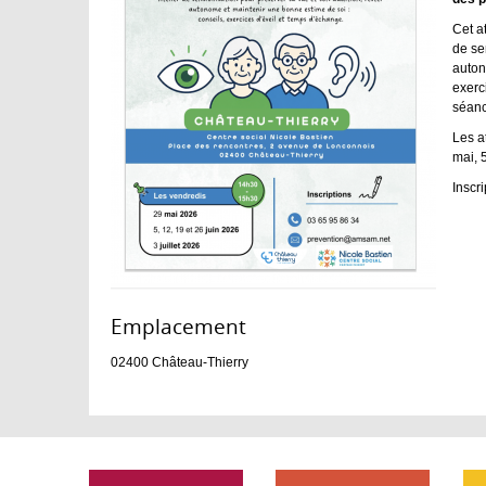
Cet at
de sen
auton
exerc
séanc
Les a
mai, 5
Inscr
Emplacement :
02400
Château-Thierry