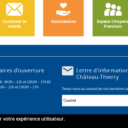
Contacter la
Associations
Espace Citoyen
mairie
Premium
Lettre d'informatio
ires d'ouverture
Château-Thierry
di : 8h30 – 12h et 13h30 – 17h30
h30 – 12h et 13h30 – 17h
Tenez-vous au courant de nos dernières act
er votre expérience utilisateur.