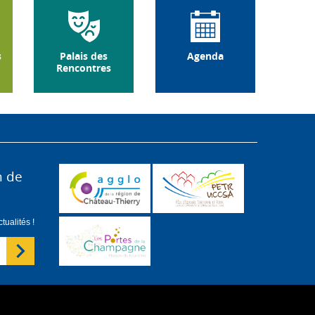
s
Palais des
Agenda
Rencontres
n de
ualités !