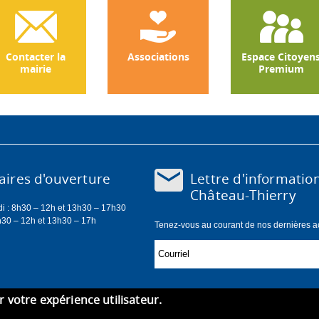
Contacter la
Associations
Espace Citoyen
mairie
Premium
Lettre d'informatio
ires d'ouverture
Château-Thierry
di : 8h30 – 12h et 13h30 – 17h30
h30 – 12h et 13h30 – 17h
Tenez-vous au courant de nos dernières act
er votre expérience utilisateur.