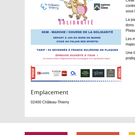
Cette
contr
sous 
La par
dons 
Plaqu
Les m
majeu
Une b
prati
Emplacement :
02400
Château-Thierry