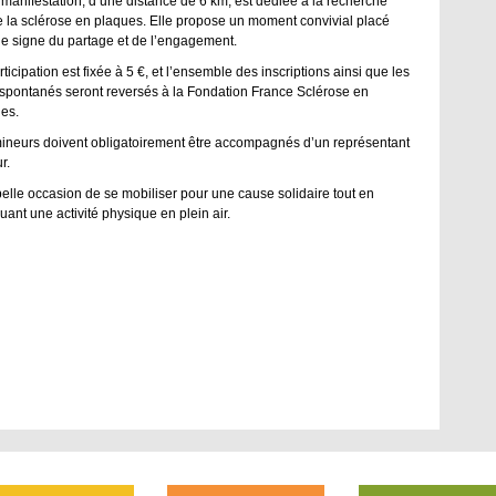
 manifestation, d’une distance de 6 km, est dédiée à la recherche
e la sclérose en plaques. Elle propose un moment convivial placé
le signe du partage et de l’engagement.
ticipation est fixée à 5 €, et l’ensemble des inscriptions ainsi que les
spontanés seront reversés à la Fondation France Sclérose en
es.
ineurs doivent obligatoirement être accompagnés d’un représentant
r.
elle occasion de se mobiliser pour une cause solidaire tout en
quant une activité physique en plein air.