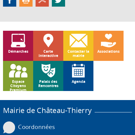
Démarches
Carte
Contacter la
Associations
interactive
mairie
Espace
Palais des
Agenda
Citoyens
Rencontres
Premium
Mairie de Château-Thierry
Coordonnées