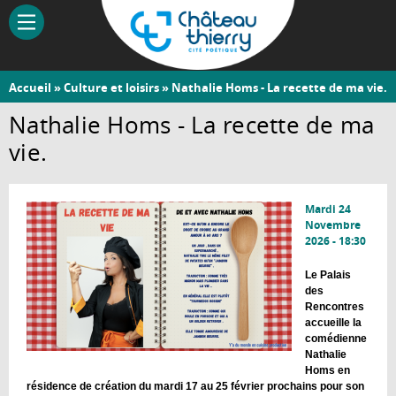
Aller
au
contenu
principal
Vous
Accueil
»
Culture et loisirs
» Nathalie Homs - La recette de ma vie.
Château-
êtes
Nathalie Homs - La recette de ma
Thierry
ici
vie.
Mardi 24
Novembre
2026 - 18:30
Le Palais
des
Rencontres
accueille la
comédienne
Nathalie
Homs en
résidence de création du mardi 17 au 25 février prochains pour son