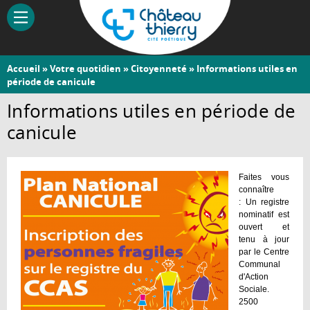
Aller
au
contenu
principal
Vous
Accueil
»
Votre quotidien
»
Citoyenneté
» Informations utiles en
Château-
période de canicule
êtes
Thierry
ici
Informations utiles en période de
canicule
Faites vous
connaître
: Un registre
nominatif est
ouvert et
tenu à jour
par le Centre
Communal
d'Action
Sociale.
2500