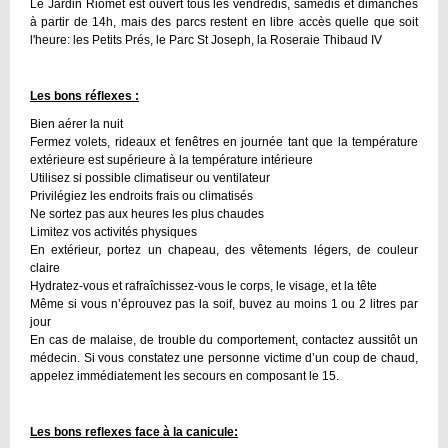
Le Jardin Riomet est ouvert tous les vendredis, samedis et dimanches
à partir de 14h, mais des parcs restent en libre accès quelle que soit
l'heure: les Petits Prés, le Parc St Joseph, la Roseraie Thibaud IV
Les bons réflexes :
Bien aérer la nuit
Fermez volets, rideaux et fenêtres en journée tant que la température
extérieure est supérieure à la température intérieure
Utilisez si possible climatiseur ou ventilateur
Privilégiez les endroits frais ou climatisés
Ne sortez pas aux heures les plus chaudes
Limitez vos activités physiques
En extérieur, portez un chapeau, des vêtements légers, de couleur
claire
Hydratez-vous et rafraîchissez-vous le corps, le visage, et la tête
Même si vous n’éprouvez pas la soif, buvez au moins 1 ou 2 litres par
jour
En cas de malaise, de trouble du comportement, contactez aussitôt un
médecin. Si vous constatez une personne victime d’un coup de chaud,
appelez immédiatement les secours en composant le 15.
Les bons reflexes face à la canicule: