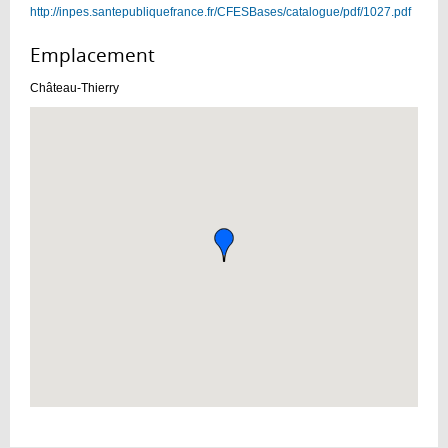
http://inpes.santepubliquefrance.fr/CFESBases/catalogue/pdf/1027.pdf
Emplacement :
Château-Thierry