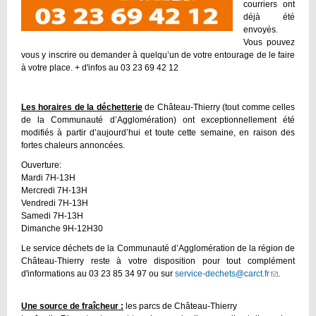
courriers ont
déjà été
envoyés.
Vous pouvez
vous y inscrire ou demander à quelqu’un de votre entourage de le faire
à votre place. + d'infos au 03 23 69 42 12
Les horaires de la déchetterie
de Château-Thierry (tout comme celles
de la Communauté d’Agglomération) ont exceptionnellement été
modifiés à partir d’aujourd’hui et toute cette semaine, en raison des
fortes chaleurs annoncées.
Ouverture:
Mardi 7H-13H
Mercredi 7H-13H
Vendredi 7H-13H
Samedi 7H-13H
Dimanche 9H-12H30
Le service déchets de la Communauté d’Agglomération de la région de
Château-Thierry reste à votre disposition pour tout complément
d'informations au 03 23 85 34 97 ou sur
service-dechets@carct.fr
(link
.
sends
e-
Une source de fraîcheur :
les parcs de Château-Thierry
mail)