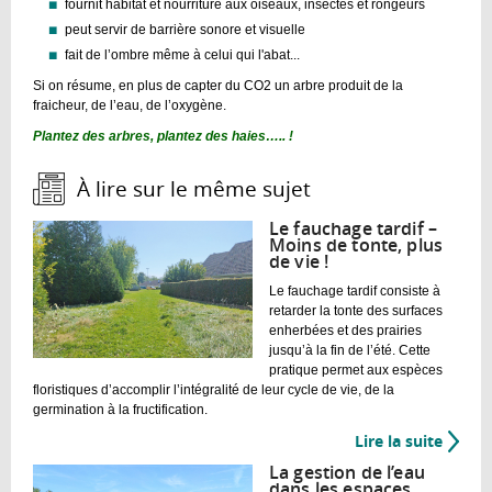
fournit habitat et nourriture aux oiseaux, insectes et rongeurs
peut servir de barrière sonore et visuelle
fait de l’ombre même à celui qui l'abat...
Si on résume, en plus de capter du CO2 un arbre produit de la
fraicheur, de l’eau, de l’oxygène.
Plantez des arbres, plantez des haies….. !
À lire sur le même sujet :
Le fauchage tardif –
Moins de tonte, plus
de vie !
Le fauchage tardif consiste à
retarder la tonte des surfaces
enherbées et des prairies
jusqu’à la fin de l’été. Cette
pratique permet aux espèces
floristiques d’accomplir l’intégralité de leur cycle de vie, de la
germination à la fructification.
Lire la suite
de
Le
La gestion de l’eau
fauch
dans les espaces