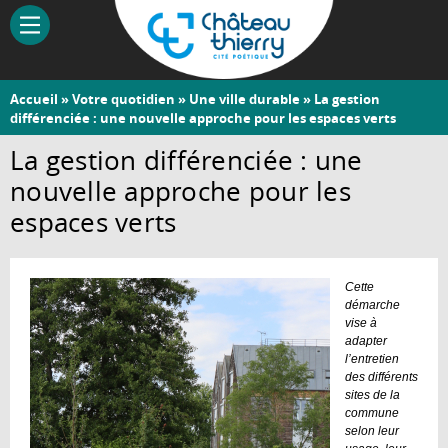
Aller
au
contenu
principal
Vous
Accueil
»
Votre quotidien
»
Une ville durable
» La gestion
Château-
différenciée : une nouvelle approche pour les espaces verts
êtes
Thierry
ici
La gestion différenciée : une
nouvelle approche pour les
espaces verts
Cette
démarche
vise à
adapter
l’entretien
des différents
sites de la
commune
selon leur