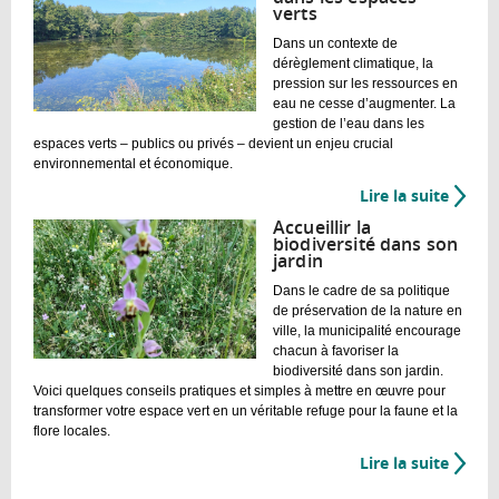
verts
tardif
–
Dans un contexte de
Moins
dérèglement climatique, la
pression sur les ressources en
de
eau ne cesse d’augmenter. La
tonte,
gestion de l’eau dans les
plus
espaces verts – publics ou privés – devient un enjeu crucial
de
environnemental et économique.
vie
Lire la suite
de
!
La
Accueillir la
gestio
biodiversité dans son
jardin
de
l’eau
Dans le cadre de sa politique
dans
de préservation de la nature en
ville, la municipalité encourage
les
chacun à favoriser la
espac
biodiversité dans son jardin.
verts
Voici quelques conseils pratiques et simples à mettre en œuvre pour
transformer votre espace vert en un véritable refuge pour la faune et la
flore locales.
Lire la suite
de
Accueil