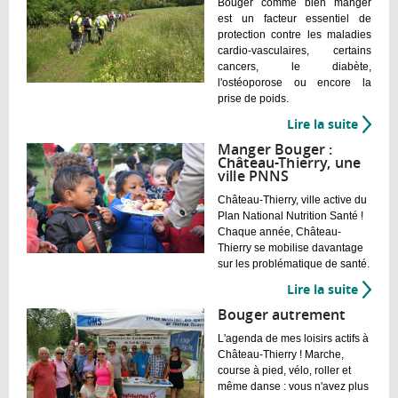
Bouger comme bien manger
est un facteur essentiel de
protection contre les maladies
cardio-vasculaires, certains
cancers, le diabète,
l'ostéoporose ou encore la
prise de poids.
Lire la suite
de
Le
Manger Bouger :
sport-
Château-Thierry, une
ville PNNS
santé
Château-Thierry, ville active du
Plan National Nutrition Santé !
Chaque année, Château-
Thierry se mobilise davantage
sur les problématique de santé.
Lire la suite
de
Mange
Bouger autrement
Bouge
L'agenda de mes loisirs actifs à
:
Château-Thierry ! Marche,
Châte
course à pied, vélo, roller et
Thierr
même danse : vous n'avez plus