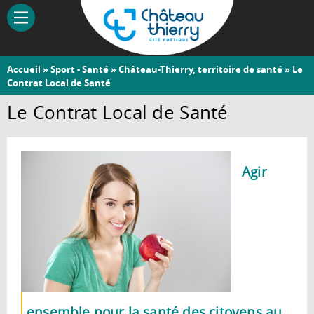
Aller
au
contenu
principal
Vous
Accueil
»
Sport - Santé
»
Château-Thierry, territoire de santé
» Le
Château-
Contrat Local de Santé
êtes
Thierry
ici
Le Contrat Local de Santé
Agir
ensemble pour la santé des citoyens au