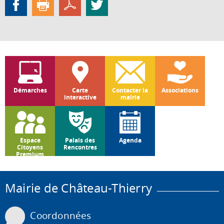
Démarches
Carte
Contacter la
Associations
interactive
mairie
Espace
Palais des
Agenda
Citoyens
Rencontres
Premium
Mairie de Château-Thierry
Coordonnées