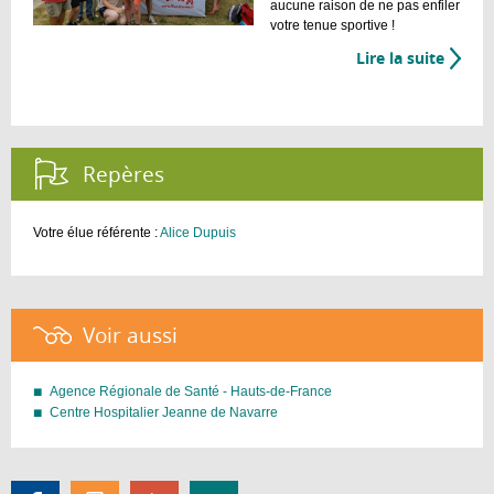
une
aucune raison de ne pas enfiler
ville
votre tenue sportive !
PNNS
Lire la suite
de
Bouge
autre
Repères :
Votre élue référente :
A
lice Dupuis
Voir aussi :
Agence Régionale de Santé - Hauts-de-France
Centre Hospitalier Jeanne de Navarre