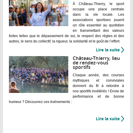
:
À Château-Thierry, le sport
Châte
occupe une place centrale
Thierr
dans la vie locale. Les
une
associations sportives jouent
un rôle essentiel au quotidien
ville
en transmettant des valeurs
PNNS
fortes telles que le dépassement de soi, le respect des règles et des
autres, le sens du collectif, la rigueur, la solidarité et le goût de l’effort.
Lire la suite
de
Une
Château-Thierry, lieu
ville
de rendez-vous
sportifs
active
et
Chaque année, des courses
sporti
mythiques et conviviales
donnent du fil à retordre à
nos sportifs invétérés ! Envie de
performance et de bonne
humeur ? Découvrez ces événements :
Lire la suite
de
Châte
Thierr