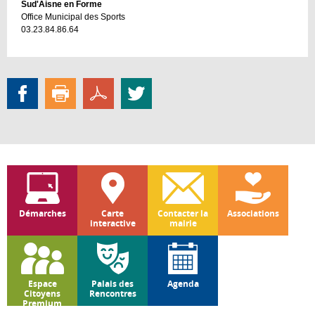
Sud'Aisne en Forme
Office Municipal des Sports
03.23.84.86.64
Démarches
Carte
Contacter la
Associations
interactive
mairie
Espace
Palais des
Agenda
Citoyens
Rencontres
Premium