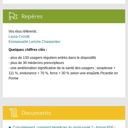
lieu
de
Repères :
rendez
vous
sporti
Vos élus référents :
Laura Crocitti
Emmanuelle Leriche Charpentier
Quelques chiffres clés :
- plus de 130 usagers réguliers entrés dans le dispositifs
- plus de 36 médecins prescripteurs
- une amélioration significative de la santé des usagers : souplesse +
111 %, endurance + 70 %, force + 30 % selon une enqûete
Picardie en
Forme
Documents :
Concrètement, comment bénéficier du sport-santé ? - format PDF -