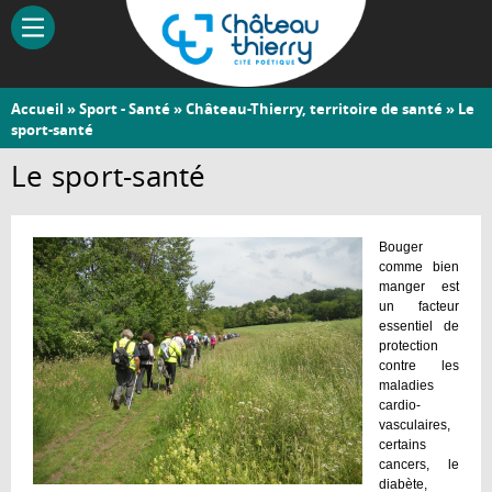
Aller
au
contenu
principal
Vous
Accueil
»
Sport - Santé
»
Château-Thierry, territoire de santé
» Le
Château-
sport-santé
êtes
Thierry
ici
Le sport-santé
Bouger
comme bien
manger est
un facteur
essentiel de
protection
contre les
maladies
cardio-
vasculaires,
certains
cancers, le
diabète,