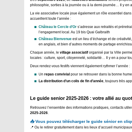
philosophie, sorties à la journée ou à la demi-journée… Il y en a
La vie associative locale joue également un rôle essentiel dan
accueillent toute l’année :
Château le Cercle d’Or
s’adresse aux retraités et préretrai
l’engagement local. Au 19 bis Quai Galbraith
Château Bienvenue
est un lieu d’échange et de créativité
en anglais, et bien d’autres moments de partage enrichiss
Chaque année, le
village associatif
organisé par la Ville perme
locales : culture, sport, citoyenneté, solidarité… Il y en a pour to
Deux rendez-vous festifs viennent également rythmer l’année :
Un
repas convivial
pour se retrouver dans la bonne hume
La distribution d’un colis de fin d’année
, toujours très ap
Le guide senior 2025-2026 : votre allié au quo
Retrouvez l’ensemble des informations pratiques, contacts utiles
2025-2026
.
📥 Vous pouvez télécharger le guide sénior en cliq
📍 Ou le retirer gratuitement dans les lieux d’accueil municipau