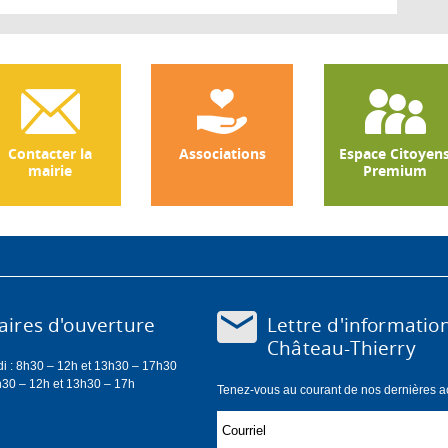
Consultatif
des
Aînés
de
Château-
Thierry
(CCA)
Contacter la
Associations
Espace Citoyen
mairie
Premium
Lettre d'informatio
ires d'ouverture
Château-Thierry
di : 8h30 – 12h et 13h30 – 17h30
h30 – 12h et 13h30 – 17h
Tenez-vous au courant de nos dernières act