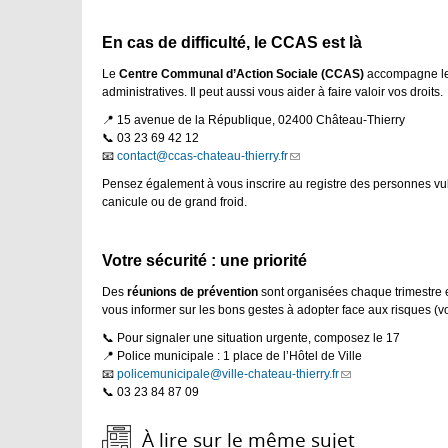
En cas de difficulté, le CCAS est là
Le
Centre Communal d’Action Sociale (CCAS)
accompagne les
administratives. Il peut aussi vous aider à faire valoir vos droits.
📍 15 avenue de la République, 02400 Château-Thierry
📞 03 23 69 42 12
📧
contact@ccas-chateau-thierry.fr
(link
sends
Pensez également à vous inscrire au registre des personnes vul
e-
canicule ou de grand froid.
mail)
Votre sécurité : une priorité
Des
réunions de prévention
sont organisées chaque trimestre 
vous informer sur les bons gestes à adopter face aux risques (
📞 Pour signaler une situation urgente, composez le 17
📍 Police municipale : 1 place de l’Hôtel de Ville
📧
policemunicipale@ville-chateau-thierry.fr
(link
📞 03 23 84 87 09
sends
e-
mail)
À lire sur le même sujet :