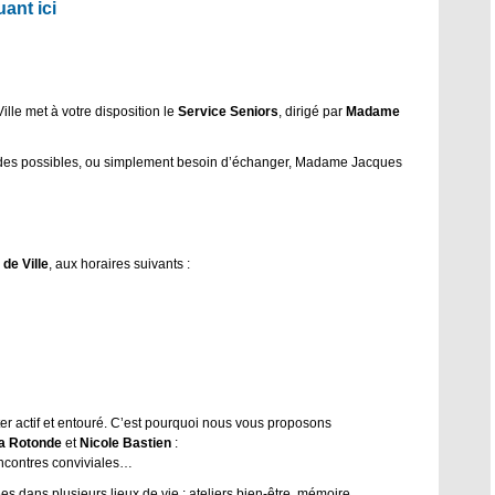
uant ici
ille met à votre disposition le
Service Seniors
, dirigé par
Madame
s aides possibles, ou simplement besoin d’échanger, Madame Jacques
 de Ville
, aux horaires suivants :
er actif et entouré. C’est pourquoi nous vous proposons
a Rotonde
et
Nicole Bastien
:
rencontres conviviales…
s dans plusieurs lieux de vie : ateliers bien-être, mémoire,