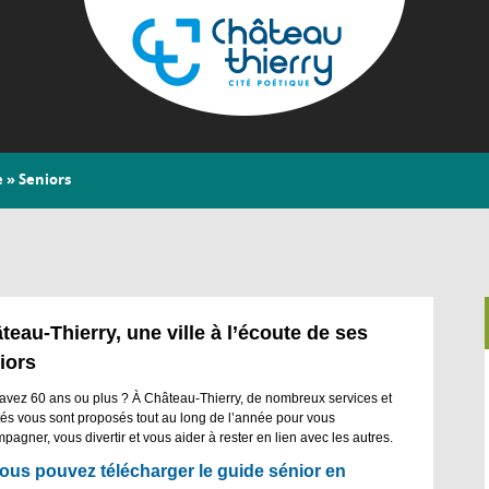
Aller
au
contenu
principal
Château-
e
» Seniors
Thierry
teau-Thierry, une ville à l’écoute de ses
iors
avez 60 ans ou plus ? À Château-Thierry, de nombreux services et
ités vous sont proposés tout au long de l’année pour vous
pagner, vous divertir et vous aider à rester en lien avec les autres.
ous pouvez télécharger le guide sénior en