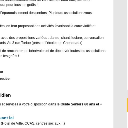
ura pour tous les goûts !
s l’épanouissement des seniors. Plusieurs associations vous
tés, en leur proposant des activités favorisant la convivialité et
, avec des propositions variées : danse, chant, lecture, conversation
ants. Au 3 rue Tortue (près de l’école des Chesneaux)
t de rencontrer les bénévoles et de découvrir toutes les associations
us les goûts !
ur
préciée
tidien
 et services à votre disposition dans le
Guide Seniors 60 ans et +
uant ici
x (Hôtel de Ville, CCAS, centres sociaux…)