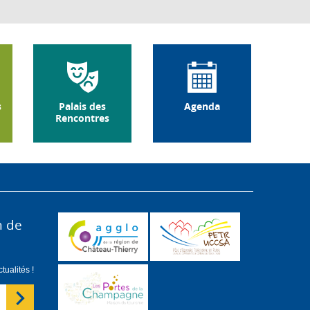
s
Palais des
Agenda
Rencontres
n de
ualités !