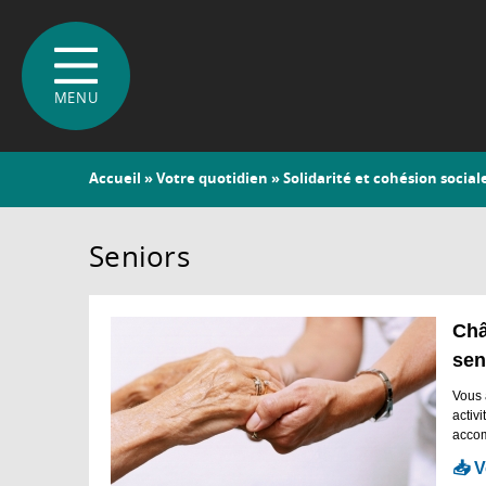
Vous
Accueil
»
Votre quotidien
»
Solidarité et cohésion social
êtes
ici
Seniors
Châ
sen
Vous 
activ
accom
📥 V