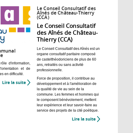
Le Conseil Consultatif des
Aînés de Château-Thierry
(CCA)
Le Conseil Consultatif
des Aînés de Château-
Thierry (CCA)
Le Conseil Consultatif des Aînés est un
mmunal
organe consultatif paritaire composé
le
de castelthéodoriciens de plus de 60
le d'information,
ans, retraités ou sans activité
'orientation et de
professionnelle.
s en difficulté.
Force de proposition, il contribue au
Lire la suite
de
développement et à l'amélioration de
Le
la qualité de vie au sein de la
Centre
commune. Les femmes et hommes qui
le composent bénévolement, mettent
Communal
leur expérience et leur savoir-faire au
d'Action
service des projets de la cité poétique.
Sociale
Lire la suite
de
Le
Conseil