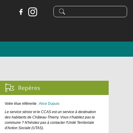
Formulaire
Recherche
de
recherche
Repères :
Votre élue référente :
A
lice Dupuis
Le service sénior et le CCAS est un service à destination
des habitants de Château-Thierry. Vous n'habitez pas la
commune ? N'hésitez pas à contacter l'Unité Territoriale
d'Action Sociale (UTAS).