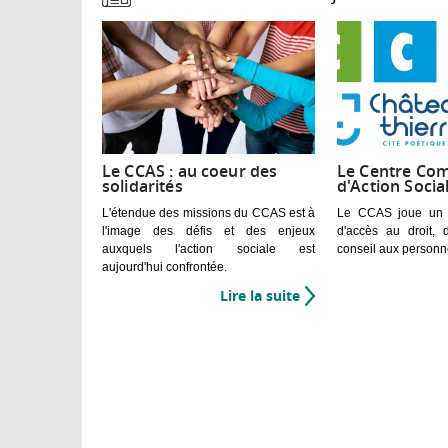
Le CCAS : au coeur des
Le Centre Co
solidarités
d'Action Socia
L'étendue des missions du CCAS est à
Le CCAS joue un rô
l'image des défis et des enjeux
d'accès au droit, d
auxquels l'action sociale est
conseil aux personne
aujourd'hui confrontée.
Lire la suite
de
Le
CCAS
:
au
coeur
des
solidarités