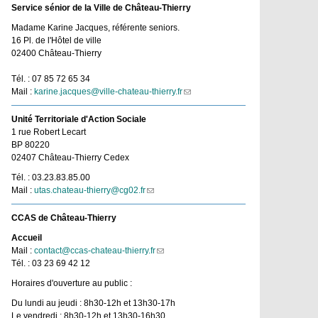
Service sénior de la Ville de Château-Thierry
Madame Karine Jacques, référente seniors.
16 Pl. de l'Hôtel de ville
02400 Château-Thierry
Tél. : 07 85 72 65 34
Mail :
karine.jacques@ville-chateau-thierry.fr
(link
sends
e-
Unité Territoriale d'Action Sociale
mail)
1 rue Robert Lecart
BP 80220
02407 Château-Thierry Cedex
Tél. : 03.23.83.85.00
Mail :
utas.chateau-thierry@cg02.fr
(link
sends
e-
CCAS de Château-Thierry
mail)
Accueil
Mail :
contact@ccas-chateau-thierry.fr
(link
Tél. : 03 23 69 42 12
sends
e-
Horaires d'ouverture au public :
mail)
Du lundi au jeudi : 8h30-12h et 13h30-17h
Le vendredi : 8h30-12h et 13h30-16h30