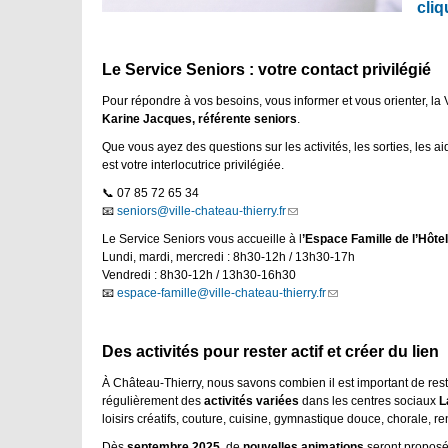
cliq
Le Service Seniors : votre contact privilégié
Pour répondre à vos besoins, vous informer et vous orienter, la V
Karine Jacques, référente seniors
.
Que vous ayez des questions sur les activités, les sorties, le
est votre interlocutrice privilégiée.
📞 07 85 72 65 34
📧
seniors@ville-chateau-thierry.fr
(link
sends
Le Service Seniors vous accueille à l
’Espace Famille de l’Hôtel
e-
Lundi, mardi, mercredi : 8h30-12h / 13h30-17h
mail)
Vendredi : 8h30-12h / 13h30-16h30
📧
espace-famille@ville-chateau-thierry.fr
(link
sends
e-
mail)
Des activités pour rester actif et créer du lien
À Château-Thierry, nous savons combien il est important de rest
régulièrement des
activités variées
dans les centres sociaux
L
loisirs créatifs, couture, cuisine, gymnastique douce, chorale, 
Dès
septembre 2025
, de
nouvelles animations
seront proposée