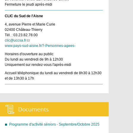
Fermeture le jeudi après-midi
CLIC du Sud de l'Aisne
4, avenue Pierre et Marie Curie
02400 Château-Thierry
Tél. : 03.23.82.78.00
clic@uccsa.fr
(link
www.pays-sud-aisne.fr/?-Personnes-agees-
sends
e-
Horaires d'ouverture au public
mail)
Du lundi au vendredi de 9h à 12h30
Uniquement sur rendez-vous l'après-midi
Accueil téléphonique du lundi au vendredi de 8h30 à 12h30
et de 13h30 à 17h
Documents :
Programme d'activité séniors - Septembre/Octobre 2025