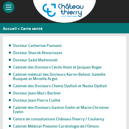
Aller
au
contenu
principal
Vous
Accueil
»
Carte santé
Château-
êtes
Thierry
ici
Docteur Catherine Flamant
Docteur Sharok Khosrovani
Docteur Saâd Mahmoudi
Cabinet des Docteurs Cécile Vient et Jacques Roger
Cabinet médical des Docteurs Karim Belaid, Isabelle
Busquet et Mireille Argot
Cabinet des Docteurs Chems Djellali et Nadia Djellali
Docteur Jean-Marc Barbier
Docteur Jean-Pierre Cuilhé
Cabinet des Docteurs Gaston Ezelin et Marie-Christine
Ezelin
Centre de consultations Château-Thierry / Coulancy
Cabinet Médical Pneumo-Cardiologie de l'Omois