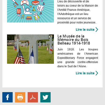
Lieu de découverte et de
du
loisirs au coeur de la Maison de
Touri
l'Amitié France-Amérique,
l'AAdothèque est un lieu
ressource et un service de
proximité pour notre jeunesse.
Lire la suite
de
L'Ado
Le Musée de la
Mémoire du Bois
Belleau 1914-1918
Juin 1918. Les troupes
américaines de l’American
Expeditionary Force engagent
une grande contre-offensive
dans le Sud de l’Aisne.
Lire la suite
de
Le
Musée
de
la
Mémoi
du