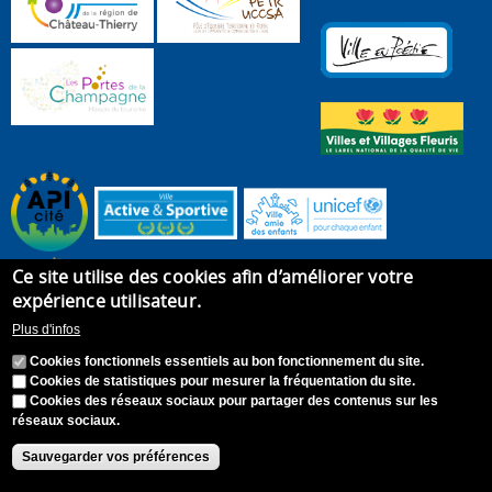
Ce site utilise des cookies afin d’améliorer votre
expérience utilisateur.
Plus d'infos
Cookies fonctionnels essentiels au bon fonctionnement du site.
Cookies de statistiques pour mesurer la fréquentation du site.
Cookies des réseaux sociaux pour partager des contenus sur les
réseaux sociaux.
Accueil
Plan du site
Recrutement
Appel à candidature
Contact
Mentions légales
Sauvegarder vos préférences
Accessibilité : Non conforme
S'identifier