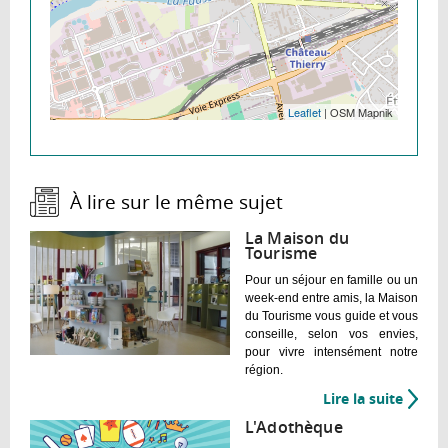
Leaflet
| OSM Mapnik
À lire sur le même sujet :
La Maison du
Tourisme
Pour un séjour en famille ou un
week-end entre amis, la Maison
du Tourisme vous guide et vous
conseille, selon vos envies,
pour vivre intensément notre
région.
Lire la suite
de
La
L'Adothèque
Maiso