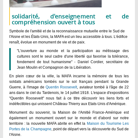
solidarité, d'enseignement et de
compréhension ouvert à tous
Symbole de l'amitié et de la reconnaissance mutuelle entre le Sud de
l'Aisne et les États-Unis, la MAFA est un lieu accessible à tous. L'édifice
renaît, évolue en monument de vie et de paix.
"L'ouverture au monde et la participation au métissage des
cultures sont le seul cadre d'une liberté qui favorise la tolérance,
fondement de tout humanisme" - Daniel Cordier, secrétaire de
Jean Moulin et Compagnon de la Libération.
En plein cœur de la ville, la MAFA incarne la mémoire de tous les
soldats américains tombés sur le sol français pendant la Grande
Guerre, à l'image de
Quentin Roosevelt
, aviateur tombé à l'âge de 22
ans dans le ciel du Tardenois, le 14 juillet 1918. L'espace d'expositions
"Quentin Roosevelt" nous fait à ce titre découvrir les liens forts et
indéfectibles qui unissent Château-Thierry aux Etats-Unis d'Amérique.
Monument du souvenir, la Maison de l'Amitié France-Amérique est
également un monument ouvert sur le monde et d'abord sur notre
territoire : la nouvelle MAFA abrite en effet la
Maison du Tourisme Les
Portes de la Champagne
, point de départ vers la découverte du Sud de
l'Aisne.