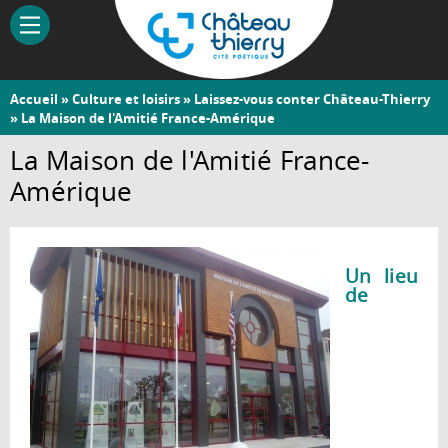
Aller
au
contenu
principal
Vous
Accueil
»
Culture et loisirs
»
Laissez-vous conter Château-Thierry
Château-
» La Maison de l'Amitié France-Amérique
êtes
Thierry
ici
La Maison de l'Amitié France-
Amérique
Un lieu
de