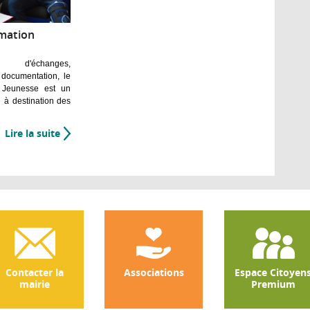
rmation
, d'échanges,
 documentation, le
n Jeunesse est un
é à destination des
Lire la suite
de
Le
Point
Information
Jeunesse
(PIJ)
Contacter la
Associations
Espace Citoyen
mairie
Premium