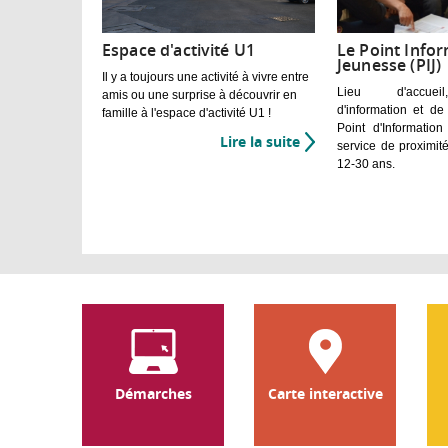
Espace d'activité U1
Le Point Info
Jeunesse (PIJ)
Il y a toujours une activité à vivre entre
Lieu d'accueil
amis ou une surprise à découvrir en
d'information et de
famille à l'espace d'activité U1 !
Point d'Informatio
Lire la suite
de
service de proximit
Espace
12-30 ans.
d'activité
U1
Démarches
Carte interactive