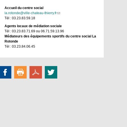
Accueil du centre social
la.rotonde@ville-chateau-thierry.fr
(link
Tél : 03.23.83.59.18
sends
e-
Agents locaux de médiation sociale
mail)
​Tél : 03.23.83.71.69 ou 06.71.59.13.96
Médiateurs des équipements sportifs du centre social La
Rotonde
​Tél : 03.23.84.06.45