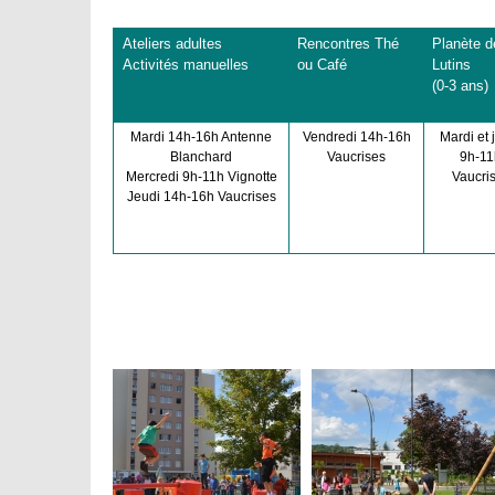
Ateliers adultes
Rencontres Thé
Planète d
Activités manuelles
ou Café
Lutins
(0-3 ans)
Mardi 14h-16h Antenne
Vendredi 14h-16h
Mardi et 
Blanchard
Vaucrises
9h-11
Mercredi 9h-11h Vignotte
Vaucri
Jeudi 14h-16h Vaucrises