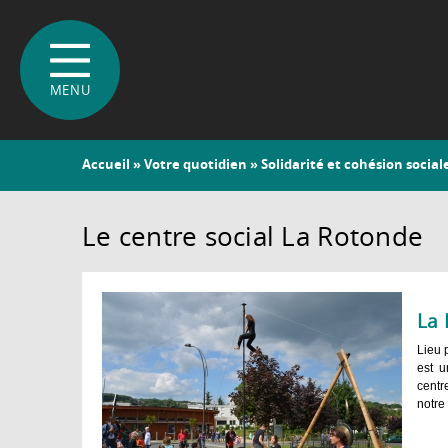
Vous
Accueil
»
Votre quotidien
»
Solidarité et cohésion social
êtes
ici
Le centre social La Rotonde
La 
Lieu 
est u
centr
notre