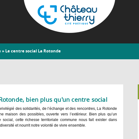
Aller
au
contenu
principal
Château-
e
» Le centre social La Rotonde
Thierry
Rotonde, bien plus qu'un centre social
privilégié des solidarités, de l’échange et des rencontres, La Rotonde
ne maison des possibles, ouverte vers l’extérieur. Bien plus qu’un
e social, cette richesse territoriale commune nous fait exister dans
 diversité et nourrit notre volonté de vivre ensemble.