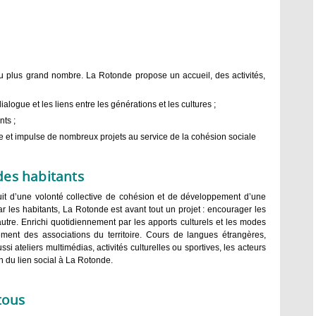
u plus grand nombre. La Rotonde propose un accueil, des activités,
ialogue et les liens entre les générations et les cultures ;
nts ;
re et impulse de nombreux projets au service de la cohésion sociale
 des habitants
uit d’une volonté collective de cohésion et de développement d’une
r les habitants, La Rotonde est avant tout un projet : encourager les
autre. Enrichi quotidiennement par les apports culturels et les modes
ement des associations du territoire. Cours de langues étrangères,
si ateliers multimédias, activités culturelles ou sportives, les acteurs
n du lien social à La Rotonde.
tous