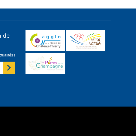
n de
ualités !