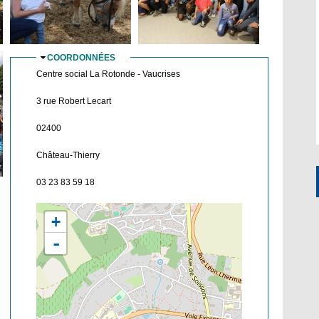
COORDONNÉES
MASQUER
Centre social La Rotonde - Vaucrises
3 rue Robert Lecart
02400
Château-Thierry
03 23 83 59 18
+
-