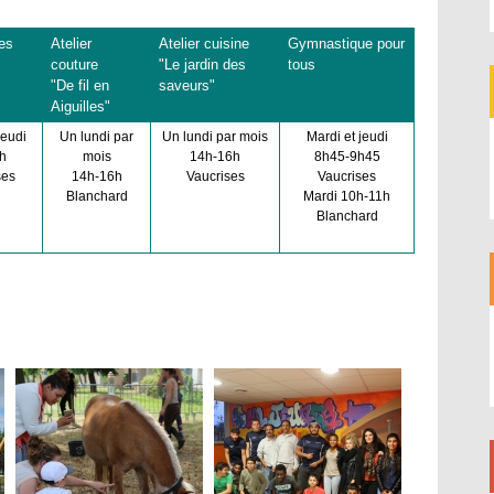
es
Atelier
Atelier cuisine
Gymnastique pour
couture
"Le jardin des
tous
"De fil en
saveurs"
Aiguilles"
jeudi
Un lundi par
Un lundi par mois
Mardi et jeudi
h
mois
14h-16h
8h45-9h45
ses
14h-16h
Vaucrises
Vaucrises
Blanchard
Mardi 10h-11h
Blanchard