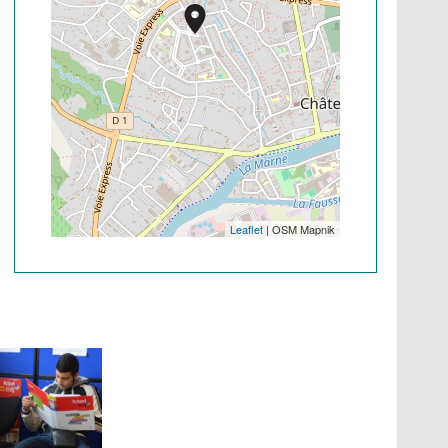
Leaflet
| OSM Mapnik