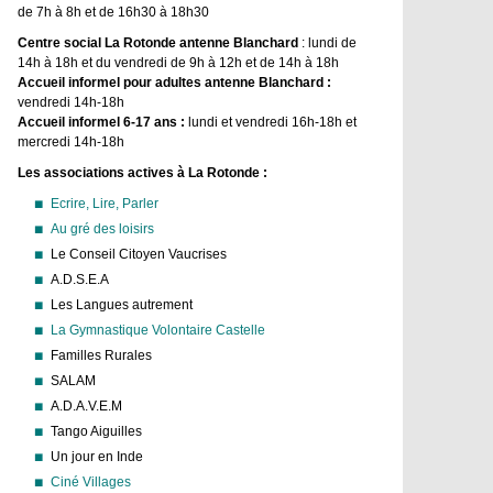
de 7h à 8h et de 16h30 à 18h30
Centre social La Rotonde antenne Blanchard
: lundi de
14h à 18h et du vendredi de 9h à 12h et de 14h à 18h
Accueil informel pour adultes antenne Blanchard :
vendredi 14h-18h
Accueil informel 6-17 ans :
lundi et vendredi 16h-18h et
mercredi 14h-18h
Les associations actives à La Rotonde :
Ecrire, Lire, Parler
Au gré des loisirs
Le Conseil Citoyen Vaucrises
A.D.S.E.A
Les Langues autrement
La Gymnastique Volontaire Castelle
Familles Rurales
SALAM
A.D.A.V.E.M
Tango Aiguilles
Un jour en Inde
Ciné Villages