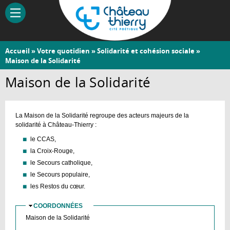
Aller
au
contenu
principal
Vous
Accueil
»
Votre quotidien
»
Solidarité et cohésion sociale
»
Château-
Maison de la Solidarité
êtes
Thierry
ici
Maison de la Solidarité
La Maison de la Solidarité regroupe des acteurs majeurs de la
solidarité à Château-Thierry :
le CCAS,
la Croix-Rouge,
le Secours catholique,
le Secours populaire,
les Restos du cœur.
COORDONNÉES
MASQUER
Maison de la Solidarité