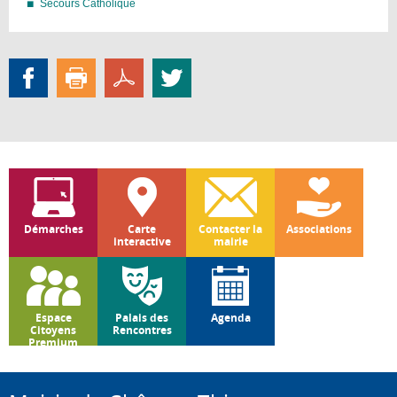
Secours Catholique
Démarches
Carte
Contacter la
Associations
interactive
mairie
Espace
Palais des
Agenda
Citoyens
Rencontres
Premium