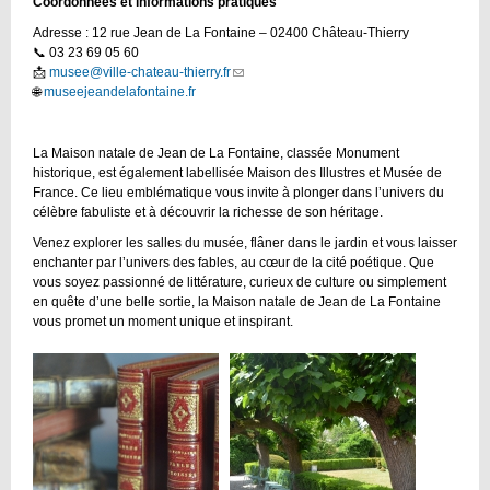
Coordonnées et informations pratiques
Adresse : 12 rue Jean de La Fontaine – 02400 Château-Thierry
📞 03 23 69 05 60
📩
musee@ville-chateau-thierry.fr
(link
🌐
museejeandelafontaine.fr
sends
e-
mail)
La Maison natale de Jean de La Fontaine, classée Monument
historique, est également labellisée Maison des Illustres et Musée de
France. Ce lieu emblématique vous invite à plonger dans l’univers du
célèbre fabuliste et à découvrir la richesse de son héritage.
Venez explorer les salles du musée, flâner dans le jardin et vous laisser
enchanter par l’univers des fables, au cœur de la cité poétique. Que
vous soyez passionné de littérature, curieux de culture ou simplement
en quête d’une belle sortie, la Maison natale de Jean de La Fontaine
vous promet un moment unique et inspirant.