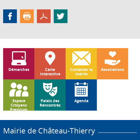
Démarches
Carte
Contacter la
Associations
interactive
mairie
Espace
Palais des
Agenda
Citoyens
Rencontres
Premium
Mairie de Château-Thierry