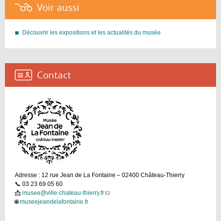
Voir aussi :
Découvrir les expositions et les actualités du musée
Contact :
Adresse : 12 rue Jean de La Fontaine – 02400 Château-Thierry
📞 03 23 69 05 60
📩
musee@ville-chateau-thierry.fr
(link
🌐
museejeandelafontaine.fr
sends
e-
mail)