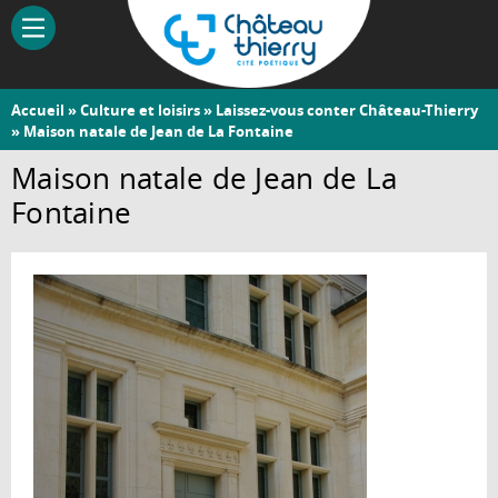
Aller
au
contenu
principal
Vous
Accueil
»
Culture et loisirs
»
Laissez-vous conter Château-Thierry
Château-
» Maison natale de Jean de La Fontaine
êtes
Thierry
ici
Maison natale de Jean de La
Fontaine