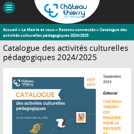
Aller
au
contenu
principal
Vous
Accueil
»
La Mairie et vous
»
Restons connectés
» Catalogue des
Château-
activités culturelles pédagogiques 2024/2025
êtes
Thierry
ici
Catalogue des activités culturelles
pédagogiques 2024/2025
Septembre
2024
Éditorial
CHÂTEAU-
THIERRY
EST
ENGAGÉE
POUR LA
RÉUSSITE
ET