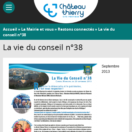
Aller
au
contenu
principal
Vous
Accueil
»
La Mairie et vous
»
Restons connectés
» La vie du
Château-
conseil n°38
êtes
Thierry
ici
La vie du conseil n°38
Septembre
2013