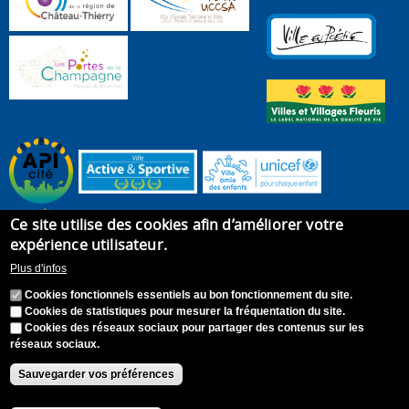
Ce site utilise des cookies afin d’améliorer votre
expérience utilisateur.
Plus d'infos
Cookies fonctionnels essentiels au bon fonctionnement du site.
Cookies de statistiques pour mesurer la fréquentation du site.
Cookies des réseaux sociaux pour partager des contenus sur les
réseaux sociaux.
Accueil
Plan du site
Recrutement
Appel à candidature
Contact
Mentions légales
Sauvegarder vos préférences
Accessibilité : Non conforme
S'identifier