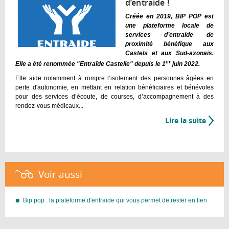
d’entraide !
Créée en 2019, BIP POP est
une plateforme locale de
services d’entraide de
proximité bénéfique aux
Castels et aux Sud-axonais.
er
Elle a été renommée "Entraîde Castelle" depuis le 1
juin 2022.
Elle aide notamment à rompre l’isolement des personnes âgées en
perte d'autonomie, en mettant en relation bénéficiaires et bénévoles
pour des services d’écoute, de courses, d’accompagnement à des
rendez-vous médicaux...
Lire la suite
de
Entraî
Castel
la
plate
Voir aussi :
locale
d’entr
!
Bip pop : la plateforme d'entraide qui vous permet de rester en lien