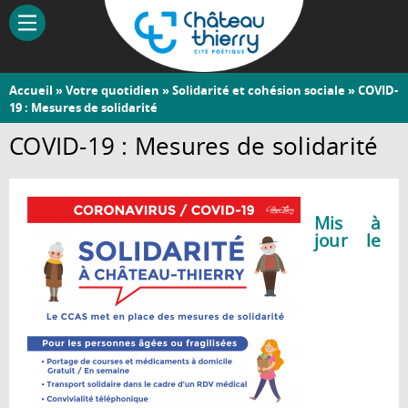
Aller
au
contenu
principal
Vous
Accueil
»
Votre quotidien
»
Solidarité et cohésion sociale
» COVID-
Château-
19 : Mesures de solidarité
êtes
Thierry
ici
COVID-19 : Mesures de solidarité
Mis à
jour le