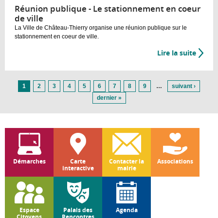
Réunion publique - Le stationnement en coeur
de ville
La Ville de Château-Thierry organise une réunion publique sur le
stationnement en coeur de ville.
Lire la suite
Pages
1
2
3
4
5
6
7
8
9
…
suivant ›
dernier »
Démarches
Carte
Contacter la
Associations
interactive
mairie
Espace
Palais des
Agenda
Citoyens
Rencontres