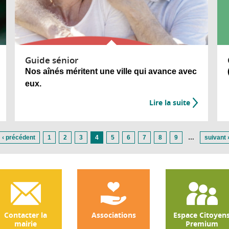
Guide sénior
Nos aînés méritent une ville qui avance avec
eux.
Lire la suite
‹ précédent
1
2
3
4
5
6
7
8
9
…
suivant 
Contacter la
Associations
Espace Citoyen
mairie
Premium