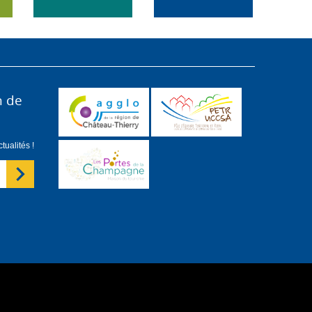
n de
ualités !