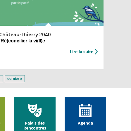
Château-Thierry 2040
(Ré)concilier la vi(ll)e
Lire la suite
›
dernier »
s
Palais des
Agenda
Rencontres