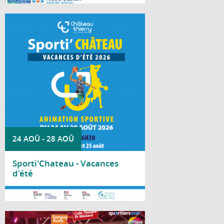
À chaque période de vacances scolaires, la
Ville de Château-Thierry invite les jeunes à
découvrir durant deux jours une multitude
d'activités sportives dans le cadre de
Sporti'Château.
24 AOÛ
-
28 AOÛ
Sporti'Chateau - Vacances
d'été
Lire la suite