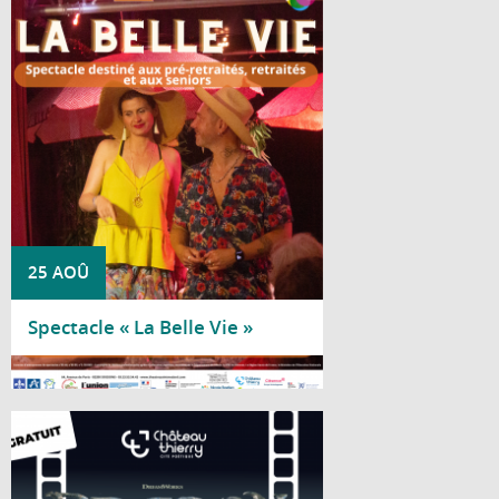
Le Centre social Nicole Bastien vous invite
à découvrir « La Belle Vie », un spectacle
de la Compagnie Acaly, spécialement
proposé aux pré-retraités, retraités et
seniors.
25 AOÛ
Spectacle « La Belle Vie »
Lire la suite
Le château médiéval se transforme en
salle de cinéma à ciel ouvert le temps
d'une soirée estivale, le vendredi 28 août