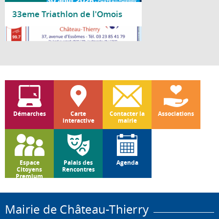
33eme Triathlon de l'Omois
Lire la suite
Démarches
Carte
Contacter la
Associations
interactive
mairie
Espace
Palais des
Agenda
Citoyens
Rencontres
Premium
Mairie de Château-Thierry