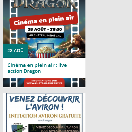
à 21h30, au château médiéval
28 AOÛ
Cinéma en plein air : live
action Dragon
Lire la suite
Le Club d'aviron de Château-Thierry vous
propose une journée d'initiation gratuite le
samedi 29 août 2026, de 10h à 18h, au
gymnase nautique, situé bords de Marne,
avenue d'Essômes à Château-Thierry.