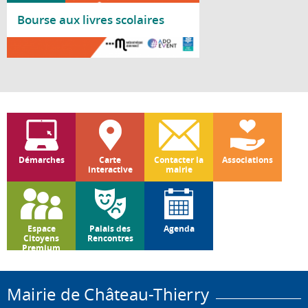
Bourse aux livres scolaires
Lire la suite
Démarches
Carte
Contacter la
Associations
interactive
mairie
Espace
Palais des
Agenda
Citoyens
Rencontres
Premium
Mairie de Château-Thierry