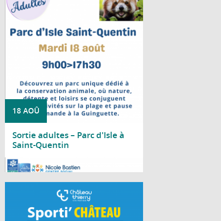
Le Centre social Nicole Bastien vous
propose une sortie au Parc d'Isle, à Saint-
Quentin, le mardi 18 août, de 9 h à 17 h 30.
18 AOÛ
Sortie adultes – Parc d'Isle à
Saint-Quentin
Lire la suite
À chaque période de vacances scolaires, la
Ville de Château-Thierry invite les jeunes à
découvrir durant deux jours une multitude