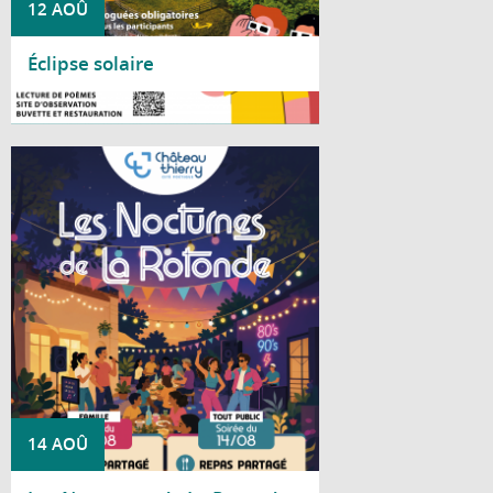
12 AOÛ
Éclipse solaire
Lire la suite
Cet été, le Centre social La Rotonde vous
invite à partager deux soirées conviviales
placées sous le signe de la bonne humeur
et de la musique.
14 AOÛ