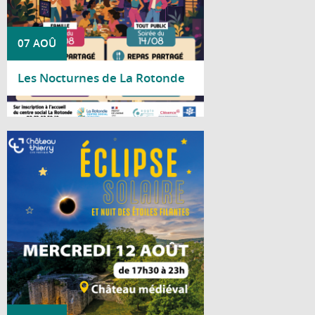
07 AOÛ
Les Nocturnes de La Rotonde
Lire la suite
Le mercredi 12 août 2026, la Ville de
Château-Thierry vous invite à vivre un
événement astronomique exceptionnel au
château médiéval. À cette occasion, près
de 90 % du Soleil sera occulté par la Lune,
offrant un spectacle rare et fascinant.