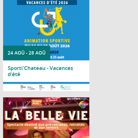
d'activités sportives dans le cadre de
Sporti'Château.
24 AOÛ
-
28 AOÛ
Sporti'Chateau - Vacances
d'été
Lire la suite
Le Centre social Nicole Bastien vous invite
à découvrir « La Belle Vie », un spectacle
de la Compagnie Acaly, spécialement
proposé aux pré-retraités, retraités et
seniors.