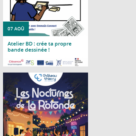
07 AOÛ
Atelier BD : crée ta propre
bande dessinée !
Lire la suite
Cet été, le Centre social La Rotonde vous
invite à partager deux soirées conviviales
placées sous le signe de la bonne humeur
et de la musique.