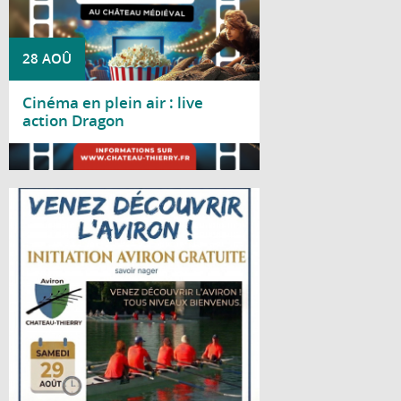
28 AOÛ
Cinéma en plein air : live
action Dragon
Lire la suite
Le Club d'aviron de Château-Thierry vous
propose une journée d'initiation gratuite le
samedi 29 août 2026, de 10h à 18h, au
gymnase nautique, situé bords de Marne,
avenue d'Essômes à Château-Thierry.