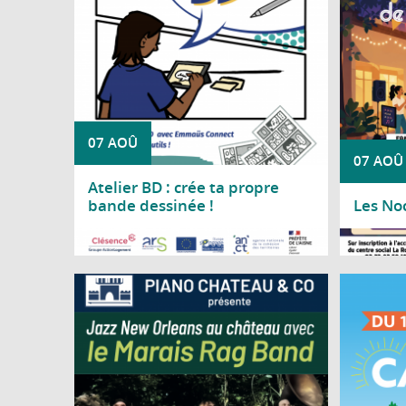
07 AOÛ
07 AOÛ
Atelier BD : crée ta propre
bande dessinée !
Les No
Lire la suite
Lire l
Piano Château & Co vous invite à découvrir
Du
le Marais Rag Band pour un concert
Josep
consacré au jazz traditionnel de La
Nouvelle-Orléans.