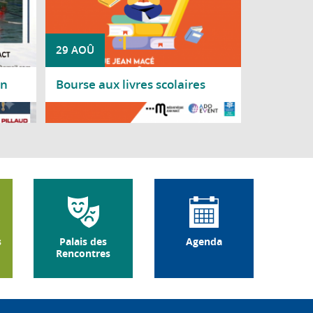
29 AOÛ
on
Bourse aux livres scolaires
Lire la suite
s
Palais des
Agenda
Rencontres