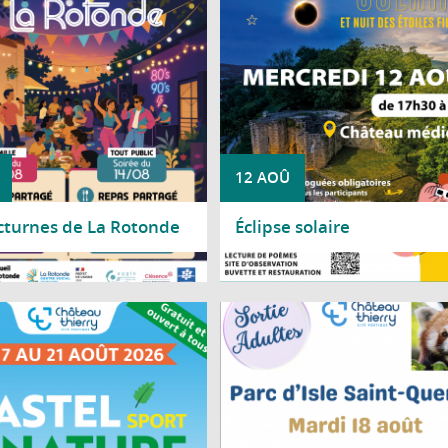
de 90 % du Soleil sera occulté par la
offrant un spectacle rare et fasc
12 AOÛ
cturnes de La Rotonde
Éclipse solaire
a suite
Lire la suite
 17 au 21 août 2026, le parc Saint-
Le Centre social Nicole Bastie
h accueille la deuxième édition de
propose une sortie au Parc d'Isle, à
Castel Sport Nature.
Quentin, le mardi 18 août, de 9 h à 1