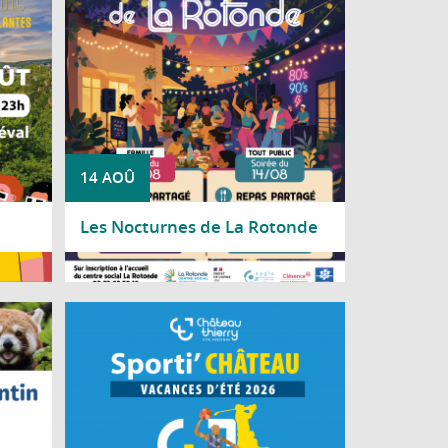
 Lune,
inant.
14 AOÛ
Les Nocturnes de La Rotonde
Lire la suite
n vous
À chaque période de vacances scolaires, la
 Saint-
Ville de Château-Thierry invite les jeunes à
7 h 30.
découvrir durant deux jours une multitude
d'activités sportives dans le cadre de
Sporti'Château.