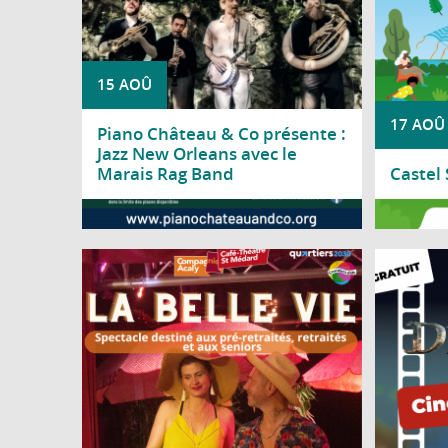
15 AOÛ
17 AOÛ
Piano Château & Co présente :
Jazz New Orleans avec le
Marais Rag Band
Castel
Lire la suite
Lire l
Le Centre social Nicole Bastien vous invite
Le ch
à découvrir « La Belle Vie », un spectacle
sall
de la Compagnie Acaly, spécialement
d'une so
proposé aux pré-retraités, retraités et
seniors.