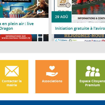
29 AOÛ
en plein air : live
 Dragon
Initiation gratuite à l'avir
a suite
Lire la suite
Contacter la
Associations
Espace Citoyen
mairie
Premium