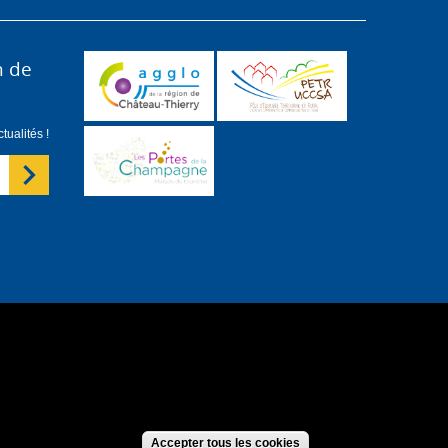
n de
ualités !
forme
S'identifier
Accepter tous les cookies