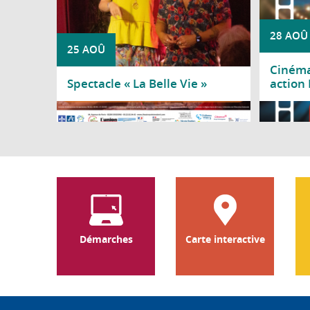
28 AOÛ
25 AOÛ
Cinéma 
Spectacle « La Belle Vie »
action
Lire la suite
Lire l
Démarches
Carte interactive