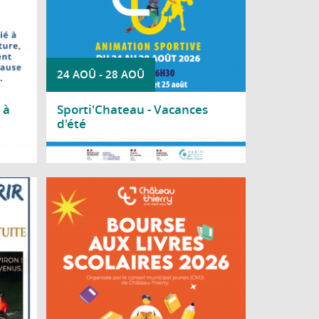
24 AOÛ
-
28 AOÛ
 à
Sporti'Chateau - Vacances
d'été
Lire la suite
y vous
Le Conseil Municipal Jeunes de Château-
ite le
Thierry organise une bourse aux livres
8h, au
scolaires à destination des lycéens.
Marne,
ierry.