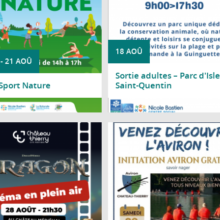
18 AOÛ
-
21 AOÛ
Sortie adultes – Parc d'Isle
 Sport Nature
Saint-Quentin
a suite
Lire la suite
âteau médiéval se transforme en
Le Club d'aviron de Château-Thierr
e de cinéma à ciel ouvert le temps
propose une journée d'initiation gratu
irée estivale, le vendredi 28 août
samedi 29 août 2026, de 10h à 1
à 21h30, au château médiéval
gymnase nautique, situé bords de 
avenue d'Essômes à Château-Th