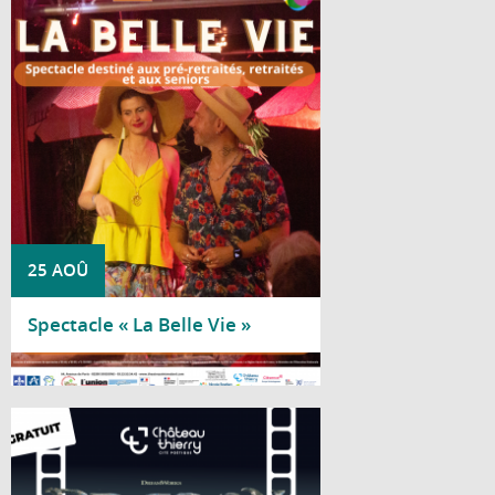
Le Centre social Nicole Bastien vous invite
à découvrir « La Belle Vie », un spectacle
de la Compagnie Acaly, spécialement
proposé aux pré-retraités, retraités et
seniors.
25 AOÛ
Spectacle « La Belle Vie »
Lire la suite
Le château médiéval se transforme en
salle de cinéma à ciel ouvert le temps
d'une soirée estivale, le vendredi 28 août