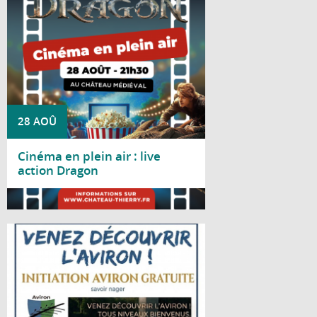
à 21h30, au château médiéval
28 AOÛ
Cinéma en plein air : live
action Dragon
Lire la suite
Le Club d'aviron de Château-Thierry vous
propose une journée d'initiation gratuite le
samedi 29 août 2026, de 10h à 18h, au
gymnase nautique, situé bords de Marne,
avenue d'Essômes à Château-Thierry.