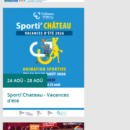
À chaque période de vacances scolaires, la
Ville de Château-Thierry invite les jeunes à
découvrir durant deux jours une multitude
d'activités sportives dans le cadre de
Sporti'Château.
24 AOÛ
-
28 AOÛ
Sporti'Chateau - Vacances
d'été
Lire la suite