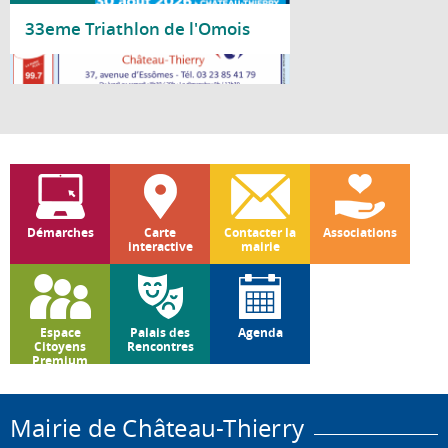
33eme Triathlon de l'Omois
Lire la suite
Démarches
Carte
Contacter la
Associations
interactive
mairie
Espace
Palais des
Agenda
Citoyens
Rencontres
Premium
Mairie de Château-Thierry