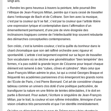
vingt ans.
« Rendre les gens heureux à travers la peinture, telle pourrait être
l’éthique de Jean-François Millan, peintre qui n’aura cessé de travailler
dans l’entourage de Bach et de Coltrane. Son lien avec la musique,
c’est par la couleur qu’il se fait ; c’est par la couleur que l’artiste libère
une expression lyrique et contemplative dans l’affirmation d’un
émerveillement permanent, d’une joie de vivre éloignée des
inclinaisons tragiques comme de l’intellectualité trop souvent rebutante
des démarches conceptuelles contemporaines.
Son crédo, c’est la lumière-couleur, c’est la quête du bonheur dans le
chant chromatique que son œil raffiné orchestre avec rigueur et
spontanéité. L’artiste s’est largement exprimé sur sa façon de travailler.
Son vocabulaire où se décline une géométrisation “bien tempérée“ des
formes, n’a pas oublié la grande leçon de Cézanne pour lequel chaque
élément est ramené à des “cubes, cônes et cylindres“. Mais celui que
Jean-François Millan admire le plus, lui qui a croisé Georges Braque et
fréquenté les académies parisiennes d’où émergeront les grands noms
de l’Ecole de Paris, c’est Pierre Bonnard. Cet art de considérer chaque
tableau comme un univers clos doté d’une poétique particulière, de
transfigurer la nature en une féérie de teintes délectables, il le doit en
partie à Bonnard. Pour autant, l’écriture si singulière de Jean-François
Millan, par le trait, la couleur et son rythme irrésistible, témoigne d’une
vision créatrice très personnelle et que l’on identifie immédiatement.
Qu’elles se déroulent dans le pays de Trégor pour y faire chanter le