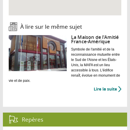
À lire sur le même sujet :
La Maison de l'Amitié
France-Amérique
Symbole de l'amitié et de la
reconnaissance mutuelle entre
le Sud de l'Aisne et les États-
Unis, la MAFA est un lieu
accessible à tous. L'édifice
renaît, évolue en monument de
vie et de paix.
Lire la suite
de
La
Maiso
de
l'Amit
Repères :
France
Améri