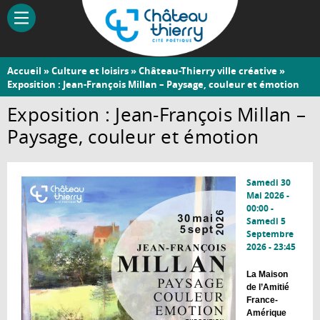
Aller
au
contenu
principal
Vous
Accueil
»
Culture et loisirs
»
Château-Thierry ville créative
»
Château-
Exposition : Jean-François Millan – Paysage, couleur et émotion
êtes
Thierry
ici
Exposition : Jean-François Millan –
Paysage, couleur et émotion
Samedi 30
Mai 2026 -
00:00
-
Samedi 5
Septembre
2026 - 23:45
La Maison
de l’Amitié
France-
Amérique