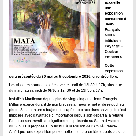
accueille
une
exposition
consacrée à
Jean-
François
Millan
intitulée «
Paysage –
Couleur –
Émotion ».
Cette
exposition
sera présentée du 30 mai au 5 septembre 2026, en entrée libre.
Les visiteurs pourront la découvrir le lundi de 13h30 à 17h, ainsi que
du mardi au samedi de 9h30 à 12h30 et de 13h30 à 17h.
Installé à Montlevon depuis plus de vingt-cinq ans, Jean-François
Millan a exercé durant de nombreuses années le métier de retoucheur
photo. Si la peinture a toujours occupé une place dans sa vie, elle s’est
imposée avec davantage d’importance depuis son départ à la retraite.
Bien que son travail soit régulièrement présenté au Salon d’Automne
du Silo U1, il propose aujourd’hui, à la Maison de l’Amitié France-
Amérique, une exposition personnelle — une première depuis plus de