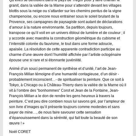
granit, dans la vallée de la Marne pour s’attendrir devant les villages
blottis sous la neige ou s’attarder sur les chemins pentus de la vigne
champenoise, ou encore nous entrainer sous le soleil brulant de la
Provence, ses campagnes de paysagiste sont autant de déclarations
d’amour à la nature environnante. Sa partition, depuis toujours,
transpose ce qu’il voit en un univers ébloui de lumière et de couleur ; il
y accorde avec maestria la construction géométrique du cubisme et
l’intensité colorée du fauvisme, le tout dans une forme adoucie,
apaisée. La résolution de cette apparente contradiction participe au
charme d’une œuvre dont l’humilité affichée par l’artiste octogénaire
épouse une si rare et si étonnante juvénilité.
Animé d’un souci permanent de synthèse et d’unité, l’art de Jean-
François Millan témoigne d’une humanité contagieuse, d’un désir -
probablement inconscient…- de spiritualiser la peinture. Que ce soit à
Tokyo, à Chicago ou à Château-Thierry dans la vallée de la Marne où il
vit à l’ombre des “bonhommes“ Corot et Jean de la Fontaine, Jean-
François Millan a le don de rendre les gens heureux à travers la
peinture. C’est peu dire combien nous lui savons gré, par l’ampleur de
son livre d’images qu’il présente toujours comme modestes et sans
payer de mine…, de nous faire savourer cette sensation
d’épanouissement dans la sérénité, qui fait toute la beauté de son
œuvre ! »
Noël CORET