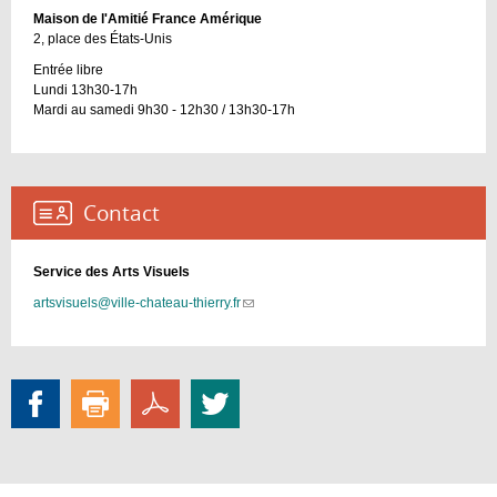
Maison de l'Amitié France Amérique
2, place des États-Unis
Entrée libre
Lundi 13h30-17h
Mardi au samedi 9h30 - 12h30 / 13h30-17h
Contact :
Service des Arts Visuels
artsvisuels@ville-chateau-thierry.fr
(link
sends
e-
mail)