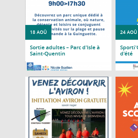
18 AOÛ
24 AOÛ
Sortie adultes – Parc d'Isle à
Sporti
Saint-Quentin
d'été
Lire la suite
Lire l
Le Club d'aviron de Château-Thierry vous
Le Cons
propose une journée d'initiation gratuite le
Thier
samedi 29 août 2026, de 10h à 18h, au
sco
gymnase nautique, situé bords de Marne,
avenue d'Essômes à Château-Thierry.