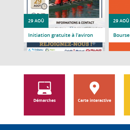
29 AOÛ
29 AOÛ
Initiation gratuite à l'aviron
Bourse 
Lire la suite
Lire l
Démarches
Carte interactive