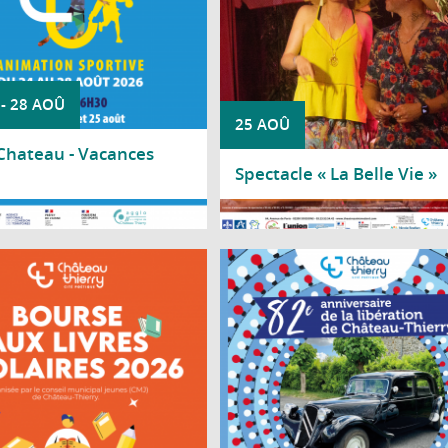
-
28 AOÛ
25 AOÛ
'Chateau - Vacances
Spectacle « La Belle Vie »
a suite
Lire la suite
eil Municipal Jeunes de Château-
La Ville de Château-Thierry vous co
ry organise une bourse aux livres
la cérémonie patriotique le 2
laires à destination des lycéens.
2026 commémorant le 82e anniversa
la Libération de Château-Thierry en