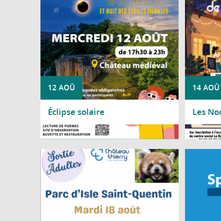
de 90 % du Soleil sera occulté par la Lune,
offrant un spectacle rare et fascinant.
12 AOÛ
14 AOÛ
Éclipse solaire
Les No
Lire la suite
Lire l
Le Centre social Nicole Bastien vous
À chaque
propose une sortie au Parc d'Isle, à Saint-
Ville de
Quentin, le mardi 18 août, de 9 h à 17 h 30.
découvr
d'