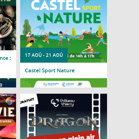
17 AOÛ
-
21 AOÛ
nte :
Castel Sport Nature
Lire la suite
invite
Le château médiéval se transforme en
ctacle
salle de cinéma à ciel ouvert le temps
lement
d'une soirée estivale, le vendredi 28 août
ités et
à 21h30, au château médiéval
niors.