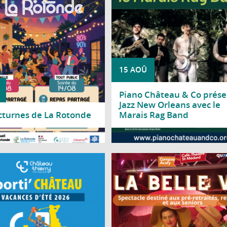
15 AOÛ
Piano Château & Co prése
Jazz New Orleans avec le
cturnes de La Rotonde
Marais Rag Band
a suite
Lire la suite
 période de vacances scolaires, la
Le Centre social Nicole Bastien vous 
 Château-Thierry invite les jeunes à
à découvrir « La Belle Vie », un spe
ir durant deux jours une multitude
de la Compagnie Acaly, spécia
activités sportives dans le cadre de
proposé aux pré-retraités, retra
Sporti'Château.
se