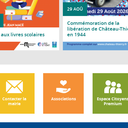
29 AOÛ
Commémoration de la
libération de Château-Thi
aux livres scolaires
en 1944
a suite
Lire la suite
Contacter la
Associations
Espace Citoyen
mairie
Premium