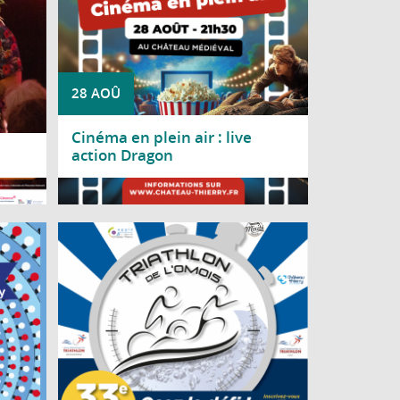
28 AOÛ
Cinéma en plein air : live
action Dragon
Lire la suite
nvie à
Rendez-vous mythique, historique et
9 août
dynamique de Château-Thierry, le Triathlon
ire de
de l'Omois se déroulera le 30 août 2026 !
 1944.