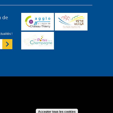
n de
ualités !
forme
S'identifier
Accepter tous les cookies