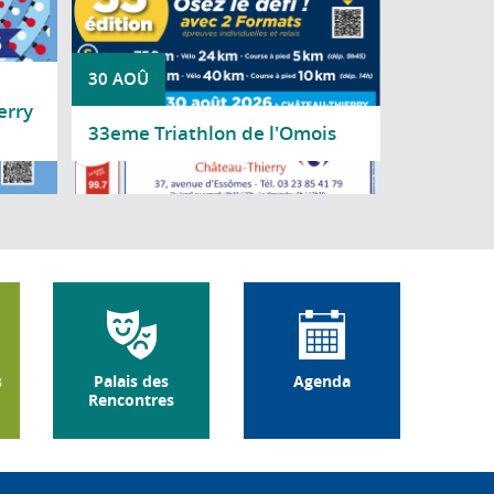
30 AOÛ
erry
33eme Triathlon de l'Omois
Lire la suite
s
Palais des
Agenda
Rencontres