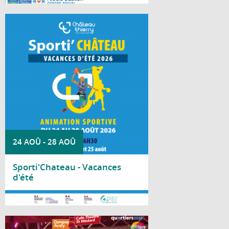
À chaque période de vacances scolaires, la
Ville de Château-Thierry invite les jeunes à
découvrir durant deux jours une multitude
d'activités sportives dans le cadre de
Sporti'Château.
24 AOÛ
-
28 AOÛ
Sporti'Chateau - Vacances
d'été
Lire la suite