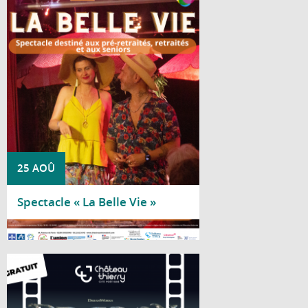
Le Centre social Nicole Bastien vous invite
à découvrir « La Belle Vie », un spectacle
de la Compagnie Acaly, spécialement
proposé aux pré-retraités, retraités et
seniors.
25 AOÛ
Spectacle « La Belle Vie »
Lire la suite
Le château médiéval se transforme en
salle de cinéma à ciel ouvert le temps
d'une soirée estivale, le vendredi 28 août