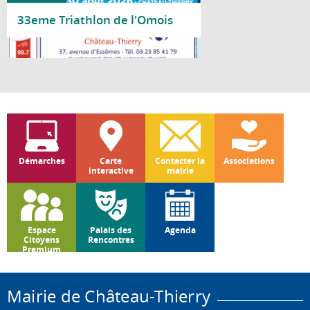
33eme Triathlon de l'Omois
Lire la suite
Démarches
Carte
Contacter la
Associations
interactive
mairie
Espace
Palais des
Agenda
Citoyens
Rencontres
Premium
Mairie de Château-Thierry