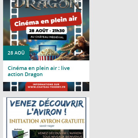
à 21h30, au château médiéval
28 AOÛ
Cinéma en plein air : live
action Dragon
Lire la suite
Le Club d'aviron de Château-Thierry vous
propose une journée d'initiation gratuite le
samedi 29 août 2026, de 10h à 18h, au
gymnase nautique, situé bords de Marne,
avenue d'Essômes à Château-Thierry.