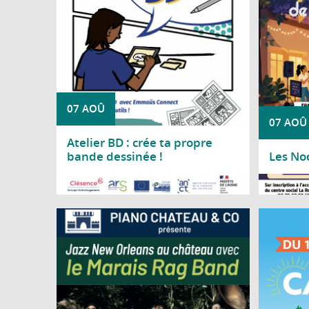
07 AOÛ
07 AOÛ
Atelier BD : crée ta propre
bande dessinée !
Les No
Lire la suite
Lire l
Piano Château & Co vous invite à découvrir
Du
le Marais Rag Band pour un concert
Josep
consacré au jazz traditionnel de La
Nouvelle-Orléans.