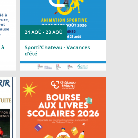
24 AOÛ
-
28 AOÛ
 à
Sporti'Chateau - Vacances
d'été
Lire la suite
y vous
Le Conseil Municipal Jeunes de Château-
ite le
Thierry organise une bourse aux livres
8h, au
scolaires à destination des lycéens.
Marne,
ierry.