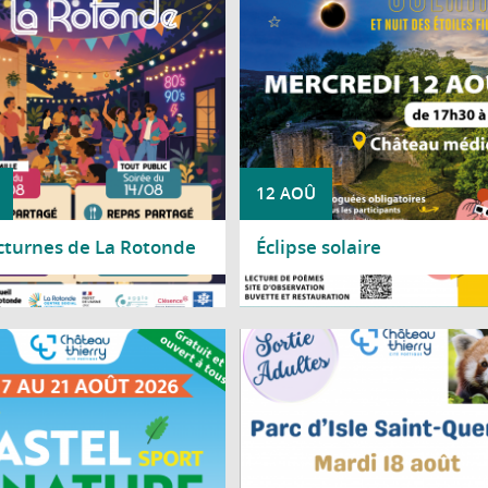
de 90 % du Soleil sera occulté par la
offrant un spectacle rare et fasc
12 AOÛ
cturnes de La Rotonde
Éclipse solaire
a suite
Lire la suite
 17 au 21 août 2026, le parc Saint-
Le Centre social Nicole Bastie
h accueille la deuxième édition de
propose une sortie au Parc d'Isle, à
Castel Sport Nature.
Quentin, le mardi 18 août, de 9 h à 1