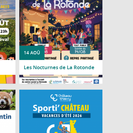
 Lune,
inant.
14 AOÛ
Les Nocturnes de La Rotonde
Lire la suite
n vous
À chaque période de vacances scolaires, la
 Saint-
Ville de Château-Thierry invite les jeunes à
7 h 30.
découvrir durant deux jours une multitude
d'activités sportives dans le cadre de
Sporti'Château.