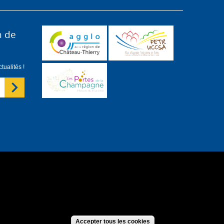
n de
ualités !
forme
S'identifier
Accepter tous les cookies