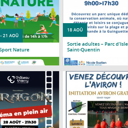
18 AOÛ
-
21 AOÛ
Sortie adultes – Parc d'Isle
 Sport Nature
Saint-Quentin
a suite
Lire la suite
âteau médiéval se transforme en
Le Club d'aviron de Château-Thierr
e de cinéma à ciel ouvert le temps
propose une journée d'initiation gratu
irée estivale, le vendredi 28 août
samedi 29 août 2026, de 10h à 1
à 21h30, au château médiéval
gymnase nautique, situé bords de 
avenue d'Essômes à Château-Th