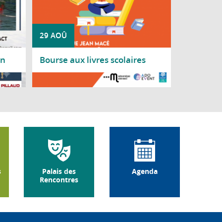
29 AOÛ
on
Bourse aux livres scolaires
Lire la suite
s
Palais des
Agenda
Rencontres