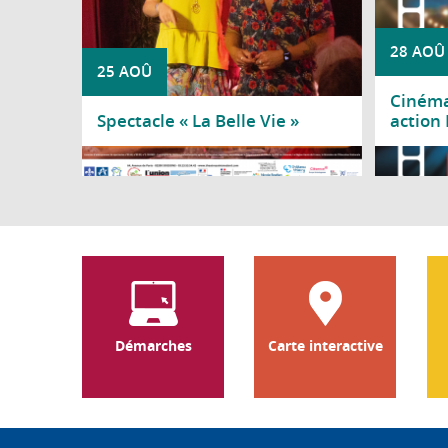
28 AOÛ
25 AOÛ
Cinéma 
Spectacle « La Belle Vie »
action
Lire la suite
Lire l
Démarches
Carte interactive