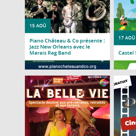
15 AOÛ
17 AOÛ
Piano Château & Co présente :
Jazz New Orleans avec le
Marais Rag Band
Castel
Lire la suite
Lire l
Le Centre social Nicole Bastien vous invite
Le ch
à découvrir « La Belle Vie », un spectacle
sall
de la Compagnie Acaly, spécialement
d'une so
proposé aux pré-retraités, retraités et
seniors.