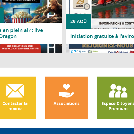
29 AOÛ
en plein air : live
 Dragon
Initiation gratuite à l'avir
a suite
Lire la suite
Contacter la
Associations
Espace Citoyen
mairie
Premium