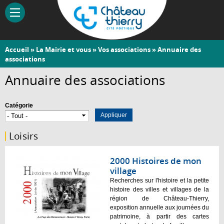
Aller
au
contenu
principal
Vous
Accueil
»
La Mairie et vous
»
Vos associations
» Annuaire des
Château-
associations
êtes
Thierry
ici
Annuaire des associations
Catégorie
Loisirs
2000 Histoires de mon
village
Recherches sur l'histoire et la petite
histoire des villes et villages de la
région de Château-Thierry,
exposition annuelle aux journées du
patrimoine, à partir des cartes