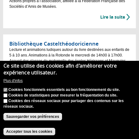
Actions propres à l’association, affiliée à la Fédération Française des
Sociétés d’Amis de Musées.
Lire la suite
Bibliothèque Castelthéodoricienne
Lecture et animations ludiques autour du livre destinées aux enfants de
5 à 10 ans. Animations à la Rotonde le mercredi de 14h00 à 17h00.
Accueil des classes de maternelle des écoles Hérissons et Mauguins
Ce site utilise des cookies afin d’améliorer votre
en semaine.
expérience utilisateur.
Lire la suite
Plus d'infos
Cookies fonctionnels essentiels au bon fonctionnement du site.
Cookies de statistiques pour mesurer la fréquentation du site.
Cookies des réseaux sociaux pour partager des contenus sur les
Bibliothèque Castelthéodoricienne
réseaux sociaux.
Amener l’enfant au livre par le biais d’activités pédagogiques et
ludiques pendant et hors temps scolaire.
Sauvegarder vos préférences
Participation aux Nouvelles Activités Périscolaires.
Accepter tous les cookies
Lire la suite