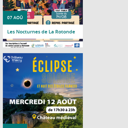
07 AOÛ
Les Nocturnes de La Rotonde
Lire la suite
Le mercredi 12 août 2026, la Ville de
Château-Thierry vous invite à vivre un
événement astronomique exceptionnel au
château médiéval. À cette occasion, près
de 90 % du Soleil sera occulté par la Lune,
offrant un spectacle rare et fascinant.