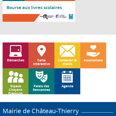
Bourse aux livres scolaires
Lire la suite
Démarches
Carte
Contacter la
Associations
interactive
mairie
Espace
Palais des
Agenda
Citoyens
Rencontres
Premium
Mairie de Château-Thierry