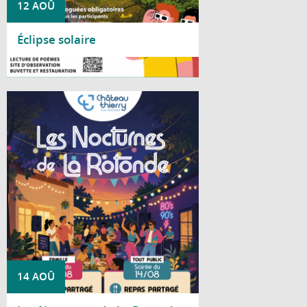
12 AOÛ
Éclipse solaire
Lire la suite
Cet été, le Centre social La Rotonde vous
invite à partager deux soirées conviviales
placées sous le signe de la bonne humeur
et de la musique.
14 AOÛ