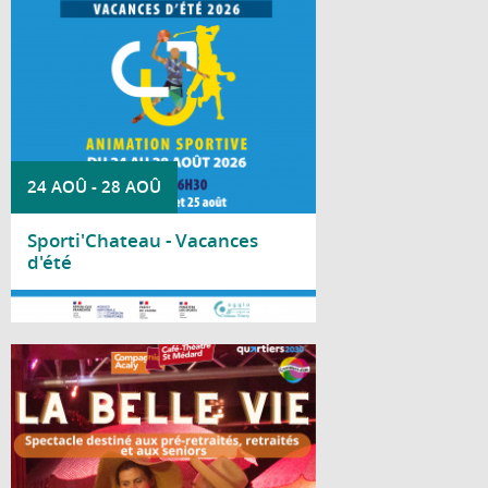
d'activités sportives dans le cadre de
Sporti'Château.
24 AOÛ
-
28 AOÛ
Sporti'Chateau - Vacances
d'été
Lire la suite
Le Centre social Nicole Bastien vous invite
à découvrir « La Belle Vie », un spectacle
de la Compagnie Acaly, spécialement
proposé aux pré-retraités, retraités et
seniors.