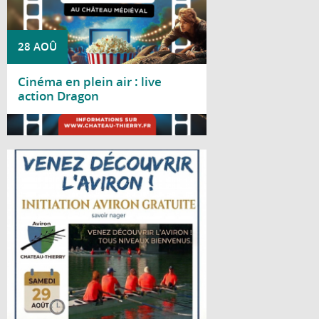
28 AOÛ
Cinéma en plein air : live
action Dragon
Lire la suite
Le Club d'aviron de Château-Thierry vous
propose une journée d'initiation gratuite le
samedi 29 août 2026, de 10h à 18h, au
gymnase nautique, situé bords de Marne,
avenue d'Essômes à Château-Thierry.