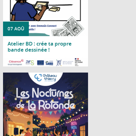
07 AOÛ
Atelier BD : crée ta propre
bande dessinée !
Lire la suite
Cet été, le Centre social La Rotonde vous
invite à partager deux soirées conviviales
placées sous le signe de la bonne humeur
et de la musique.