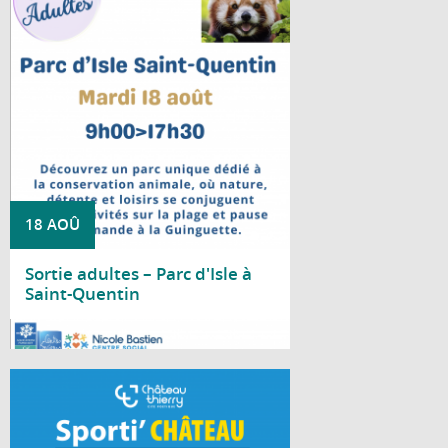
Le Centre social Nicole Bastien vous
propose une sortie au Parc d'Isle, à Saint-
Quentin, le mardi 18 août, de 9 h à 17 h 30.
18 AOÛ
Sortie adultes – Parc d'Isle à
Saint-Quentin
Lire la suite
À chaque période de vacances scolaires, la
Ville de Château-Thierry invite les jeunes à
découvrir durant deux jours une multitude