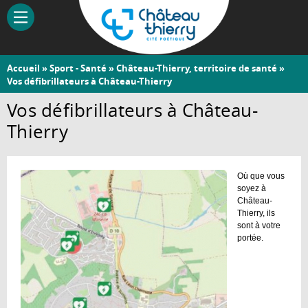
Aller
au
contenu
principal
Vous
Accueil
»
Sport - Santé
»
Château-Thierry, territoire de santé
»
Château-
Vos défibrillateurs à Château-Thierry
êtes
Thierry
ici
Vos défibrillateurs à Château-
Thierry
Où que vous
soyez à
Château-
Thierry, ils
sont à votre
portée.