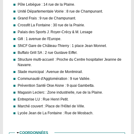
Pôle Lebègue : 14 rue de la Plaine.
Unité Départementale Voirie : 8 rue de Champunant.
Grand Frais : 9 rue de Champunant.
Crossfit La Fontaine : 30 rue de la Prairie.
Palais des Sports J. Royer-Crécy & M. Lesage
Gifi : 1 avenue de l'Europe.
SNCF Gare de Château-Thierry : 1 place Jean Monnet.
Buffalo Grill SA : 2 rue Gustave Eiffel.
Structure multi-accueil : Proche du Centre hospitalier Jeanne de
Navarre.
Stade municipal : Avenue de Montmirail.
Communauté d'Agglomération : 9 rue Vallée.
Prévention Santé Oise Aisne : 9 quai Gambetta.
Magasin Leclerc : Zone industrielle, rue de la Plaine.
Entreprise LU : Rue Henri Petit.
Marché couvert : Place de l'Hôtel de Ville.
Lycée Jean de La Fontaine : Rue de Mosbach.
COORDONNÉES
MASQUER