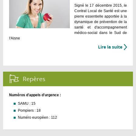
santé
Signé le 17 décembre 2015, le
Contrat Local de Santé est une
pierre essentielle apportée à la
dynamique de prévention de la
santé et d'accompagnement
médico-social dans le Sud de
l'Aisne
Lire la suite
de
Le
Contr
Local
de
Repères :
Santé
Numéros d'appels d'urgence :
SAMU : 15
​Pompiers : 18
Numéro européen : 112