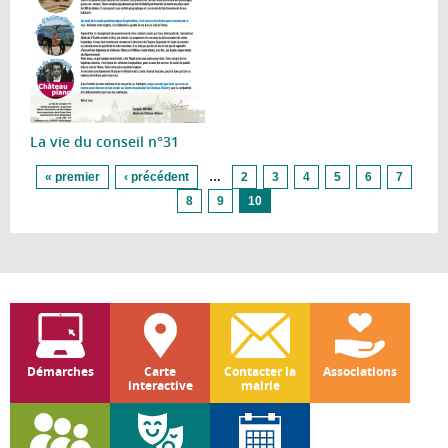
La vie du conseil n°31
Pages
« premier
‹ précédent
…
2
3
4
5
6
7
8
9
10
Démarches
Carte
Contacter la
Associations
interactive
mairie