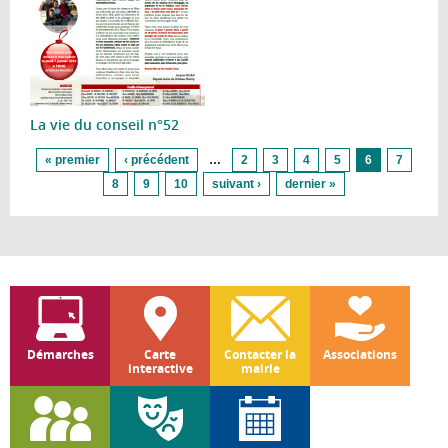
La vie du conseil n°52
Pages
« premier
‹ précédent
…
2
3
4
5
6
7
8
9
10
suivant ›
dernier »
Démarches
Carte
Contacter la
Associations
interactive
mairie