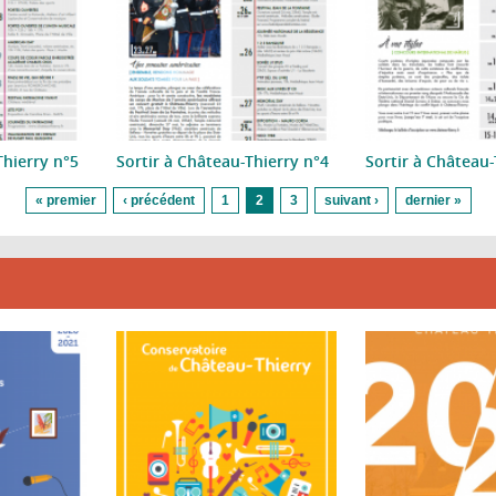
Thierry n°5
Sortir à Château-Thierry n°4
Sortir à Château-
« premier
‹ précédent
1
2
3
suivant ›
dernier »