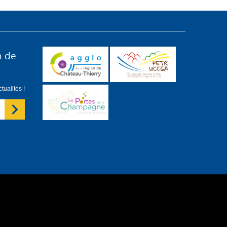
n de
ualités !