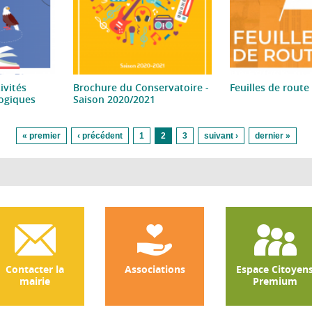
ivités
Brochure du Conservatoire -
Feuilles de route
gogiques
Saison 2020/2021
« premier
‹ précédent
1
2
3
suivant ›
dernier »
Contacter la
Associations
Espace Citoyen
mairie
Premium