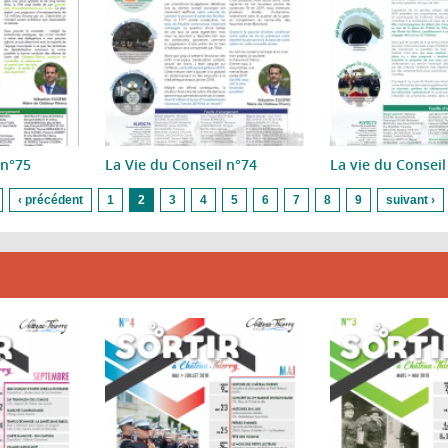
 n°75
La Vie du Conseil n°74
La vie du Conseil
‹ précédent
1
2
3
4
5
6
7
8
9
suivant ›