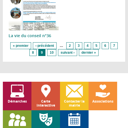
La vie du conseil n°36
Pages
« premier
‹ précédent
…
2
3
4
5
6
7
8
9
10
suivant ›
dernier »
Démarches
Carte
Contacter la
Associations
interactive
mairie