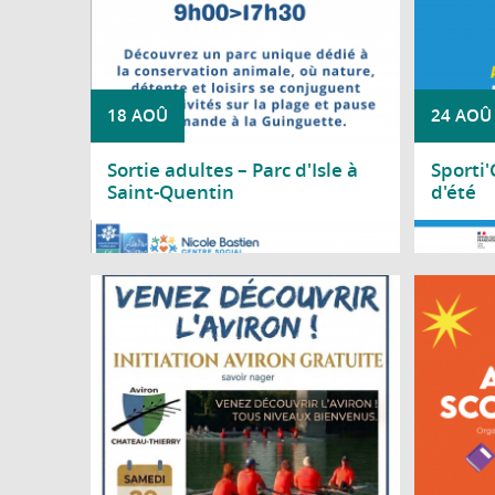
18 AOÛ
24 AOÛ
Sortie adultes – Parc d'Isle à
Sporti
Saint-Quentin
d'été
Lire la suite
Lire l
Le Club d'aviron de Château-Thierry vous
Le Cons
propose une journée d'initiation gratuite le
Thier
samedi 29 août 2026, de 10h à 18h, au
sco
gymnase nautique, situé bords de Marne,
avenue d'Essômes à Château-Thierry.