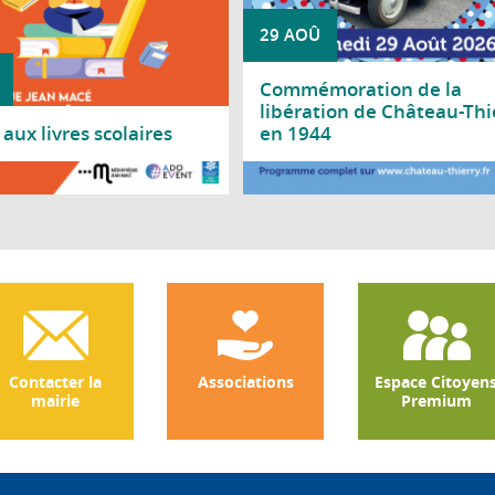
29 AOÛ
Commémoration de la
libération de Château-Thi
aux livres scolaires
en 1944
a suite
Lire la suite
Contacter la
Associations
Espace Citoyen
mairie
Premium