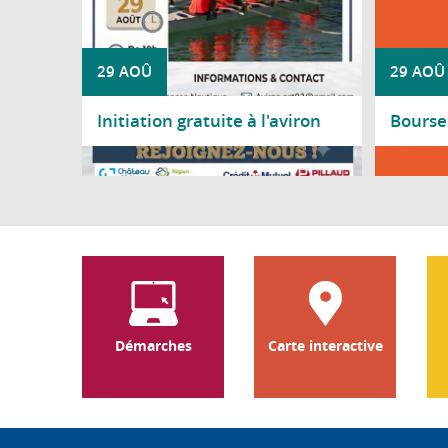
29 AOÛ
29 AOÛ
Initiation gratuite à l'aviron
Bourse 
Lire la suite
Lire l
Démarches
Carte interactive