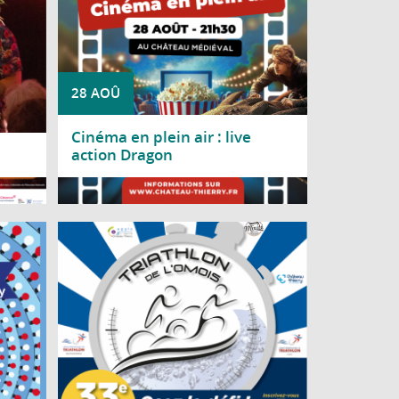
28 AOÛ
Cinéma en plein air : live
action Dragon
Lire la suite
nvie à
Rendez-vous mythique, historique et
9 août
dynamique de Château-Thierry, le Triathlon
ire de
de l'Omois se déroulera le 30 août 2026 !
 1944.