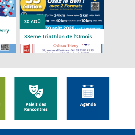
30 AOÛ
erry
33eme Triathlon de l'Omois
Lire la suite
s
Palais des
Agenda
Rencontres