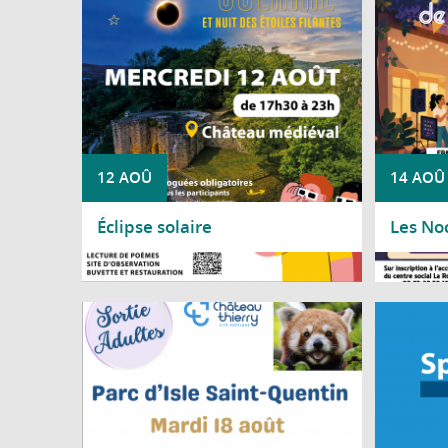
de 90 % du Soleil sera occulté par la Lune,
offrant un spectacle rare et fascinant.
12 AOÛ
14 AOÛ
Éclipse solaire
Les No
Lire la suite
Lire l
Le Centre social Nicole Bastien vous
À chaque
propose une sortie au Parc d'Isle, à Saint-
Ville de
Quentin, le mardi 18 août, de 9 h à 17 h 30.
découvr
d'