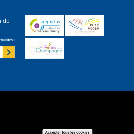
n de
ualités !
forme
S'identifier
Accepter tous les cookies