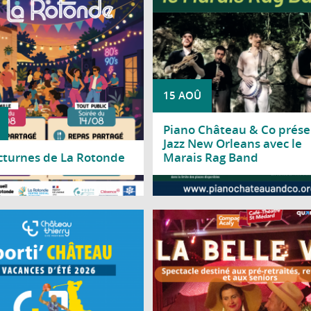
15 AOÛ
Piano Château & Co prése
Jazz New Orleans avec le
cturnes de La Rotonde
Marais Rag Band
a suite
Lire la suite
 période de vacances scolaires, la
Le Centre social Nicole Bastien vous 
 Château-Thierry invite les jeunes à
à découvrir « La Belle Vie », un spe
ir durant deux jours une multitude
de la Compagnie Acaly, spécia
activités sportives dans le cadre de
proposé aux pré-retraités, retra
Sporti'Château.
se