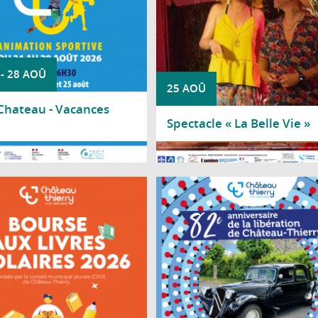
-
28 AOÛ
25 AOÛ
'Chateau - Vacances
Spectacle « La Belle Vie »
a suite
Lire la suite
eil Municipal Jeunes de Château-
La Ville de Château-Thierry vous co
ry organise une bourse aux livres
la cérémonie patriotique le 2
laires à destination des lycéens.
2026 commémorant le 82e anniversa
la Libération de Château-Thierry en