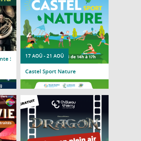
17 AOÛ
-
21 AOÛ
nte :
Castel Sport Nature
Lire la suite
invite
Le château médiéval se transforme en
ctacle
salle de cinéma à ciel ouvert le temps
lement
d'une soirée estivale, le vendredi 28 août
ités et
à 21h30, au château médiéval
niors.